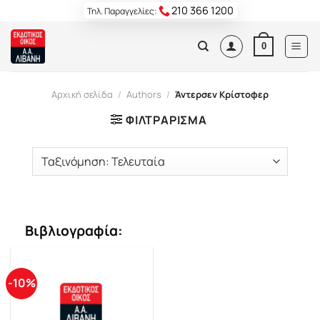
Skip
210 366 1200
Τηλ. Παραγγελίες:
to
content
0
Αρχική σελίδα
/
Authors
/
Άντερσεν Κρίστοφερ
ΦΙΛΤΡΆΡΙΣΜΑ
Βιβλιογραφία:
-10%