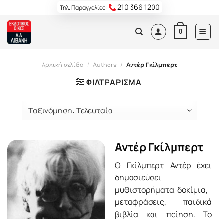
Skip
210 366 1200
Τηλ. Παραγγελίες:
to
content
0
Αρχική σελίδα
/
Authors
/
Αντέρ Γκίλμπερτ
ΦΙΛΤΡΆΡΙΣΜΑ
Αντέρ Γκίλμπερτ
Ο Γκίλμπερτ Αντέρ έχει
δημοσιεύσει
μυθιστορήματα, δοκίμια,
μεταφράσεις, παιδικά
βιβλία και ποίηση. Το