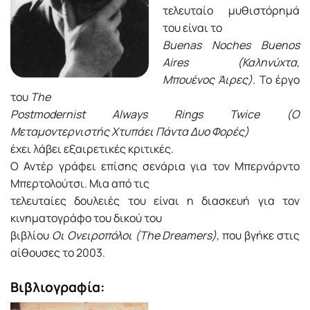
τελευταίο μυθιστόρημά
του είναι το
Buenas Noches Buenos
Aires (Καληνύχτα,
Μπουένος Άιρες)
. Το έργο
του
The
Postmodernist Always Rings Twice (Ο
Μεταμοντερνιστής Χτυπάει Πάντα Δυο Φορές)
έχει λάβει εξαιρετικές κριτικές.
Ο Αντέρ γράφει επίσης σενάρια για τον Μπερνάρντο
Μπερτολούτσι. Μια από τις
τελευταίες δουλειές του είναι η διασκευή για τον
κινηματογράφο του δικού του
βιβλίου
Οι Ονειροπόλοι (The Dreamers)
, που βγήκε στις
αίθουσες το 2003.
Βιβλιογραφία: