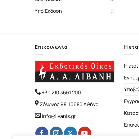
Υπό Έκδοση
(1)
Επικοινωνία
Η ετα
Η εται
Ενημέ
Υποβο
+30 210 3661 200
Εγγρα
Σόλωνος 98, 10680 Αθήνα
Κατάσ
info@livanis.gr
Επικο