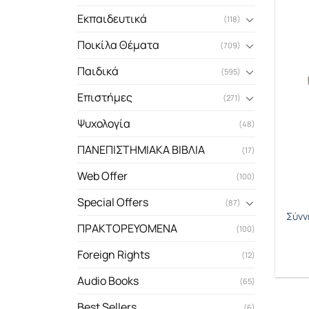
Εκπαιδευτικά
(118)
Ποικίλα Θέματα
(709)
Παιδικά
(595)
Επιστήμες
(271)
Ψυχολογία
(48)
ΠΑΝΕΠΙΣΤΗΜΙΑΚΑ ΒΙΒΛΙΑ
(17)
Web Offer
(100)
Special Offers
(87)
Σύνν
ΠΡΑΚΤΟΡΕΥΟΜΕΝΑ
(100)
Foreign Rights
(12)
Audio Books
(65)
Best Sellers
(6)