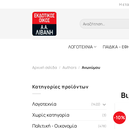
Skip
Η ετα
to
content
Αναζήτηση
για:
ΛΟΓΟΤΕΧΝΙΑ
ΠΑΙΔΙΚΑ – ΕΦ
Αρχική σελίδα
/
Authors
/
Ανωνύμου
Κατηγορίες προϊόντων
Βι
Λογοτεχνία
(1422)
Χωρίς κατηγορία
(3)
-10%
Πολιτική - Οικονομία
(478)