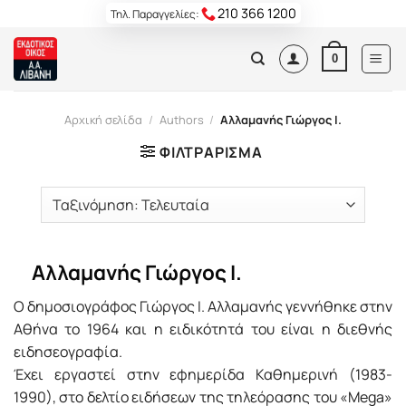
Skip
210 366 1200
Τηλ. Παραγγελίες:
to
content
0
Αρχική σελίδα
/
Authors
/
Αλλαμανής Γιώργος Ι.
ΦΙΛΤΡΆΡΙΣΜΑ
Αλλαμανής Γιώργος Ι.
Ο δημοσιογράφος Γιώργος Ι. Αλλαμανής γεννήθηκε στην
Αθήνα το 1964 και η ειδικότητά του είναι η διεθνής
ειδησεογραφία.
Έχει εργαστεί στην εφημερίδα Καθημερινή (1983-
1990), στο δελτίο ειδήσεων της τηλεόρασης του «Mega»