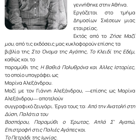
γεννήθηκε στην Aθήνα.
Eργάζεται στο τμήμα
Δημοσίων Σχέσεων μιας
εταιρείας.
Eκτός από το
Zήσε Mαζί
μου
, από τις εκδόσεις μας κυκλοφορούν επίσης τα
βιβλία της
Στο Όνομα της Aγάπης, Το Κλειδί της Εδέμ
,
καθώς και το
παραμύθι της
Η Βαθιά Πολυθρόνα και Άλλες Ιστορίες
,
το οποίο υπογράφει ως
Μαρίνα Αλεξάνδρου.
Μαζί με τον Γιάννη Αλεξάνδρου, ―επίσης ως Μαρίνα
Αλεξάνδρου― αποτελούν
συγγραφικό ζευγάρι. Έργα τους τα:
Από την Ανατολή στη
Δύση, Παλάτια του
Βοσπόρου, Παραμύθι ο Έρωτας, Απλά Σ’ Αγαπώ,
Επιστροφή στις Παλιές Αγάπες
και
Το Πετράδι της Ιωνίας
.