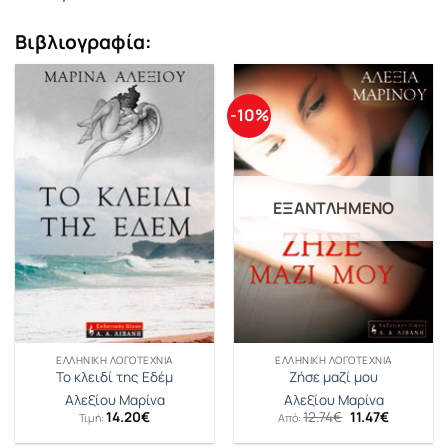
Βιβλιογραφία:
-10%
ΕΞΑΝΤΛΗΜΈΝΟ
ΕΛΛΗΝΙΚΉ ΛΟΓΟΤΕΧΝΊΑ
ΕΛΛΗΝΙΚΉ ΛΟΓΟΤΕΧΝΊΑ
Το κλειδί της Εδέμ
Ζήσε μαζί μου
Αλεξίου Μαρίνα
Αλεξίου Μαρίνα
Original
Η
14.20
€
12.74
€
11.47
€
Τιμή:
Από:
price
τρέχουσ
was:
τιμή