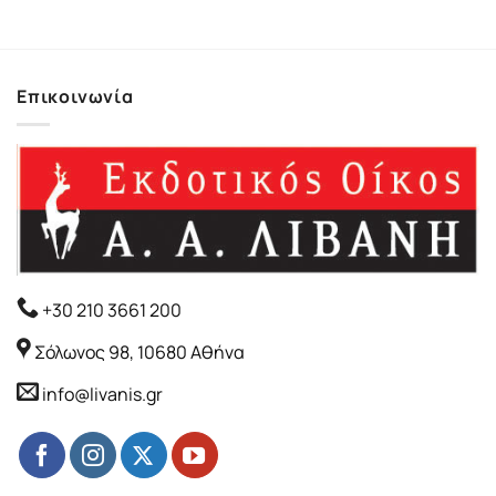
12.74€.
είναι:
11.47€.
Επικοινωνία
+30 210 3661 200
Σόλωνος 98, 10680 Αθήνα
info@livanis.gr