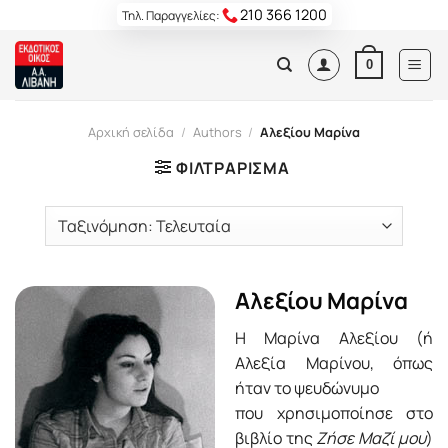
Skip
210 366 1200
Τηλ. Παραγγελίες:
to
content
0
Αρχική σελίδα
/
Authors
/
Αλεξίου Μαρίνα
ΦΙΛΤΡΆΡΙΣΜΑ
Αλεξίου Μαρίνα
H Mαρίνα Αλεξίου (ή
Aλεξία Mαρίνου, όπως
ήταν το ψευδώνυμο
που χρησιμοποίησε στο
βιβλίο της
Ζήσε Μαζί μου
)