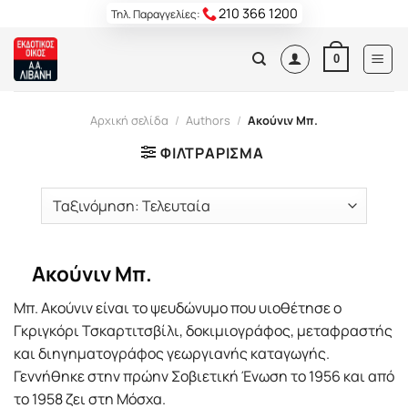
Skip
210 366 1200
Τηλ. Παραγγελίες:
to
content
0
Αρχική σελίδα
/
Authors
/
Ακούνιν Μπ.
ΦΙΛΤΡΆΡΙΣΜΑ
Ακούνιν Μπ.
Μπ. Ακούνιν είναι το ψευδώνυμο που υιοθέτησε ο
Γκριγκόρι Τσκαρτιτσβίλι, δοκιμιογράφος, μεταφραστής
και διηγηματογράφος γεωργιανής καταγωγής.
Γεννήθηκε στην πρώην Σοβιετική Ένωση το 1956 και από
το 1958 ζει στη Μόσχα.