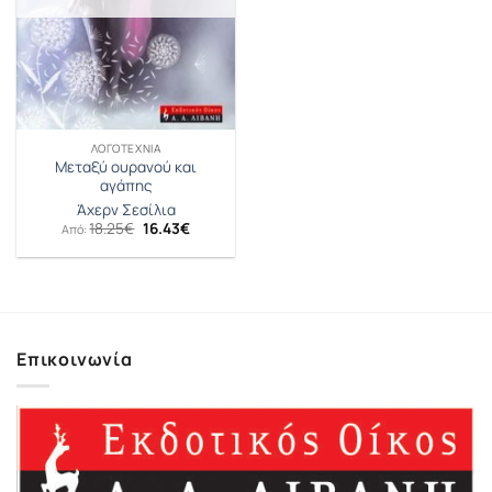
ΛΟΓΟΤΕΧΝΊΑ
Μεταξύ ουρανού και
αγάπης
Άχερν Σεσίλια
Original
Η
18.25
€
16.43
€
Από:
price
τρέχουσα
was:
τιμή
18.25€.
είναι:
16.43€.
Επικοινωνία