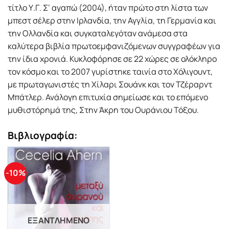
τίτλο Υ.Γ. Σ’ αγαπώ (2004), ήταν πρώτο στη λίστα των
μπεστ σέλερ στην Ιρλανδία, την Αγγλία, τη Γερμανία και
την Ολλανδία και συγκαταλεγόταν ανάμεσα στα
καλύτερα βιβλία πρωτοεμφανιζόμενων συγγραφέων για
την ίδια χρονιά. Κυκλοφόρησε σε 22 χώρες σε ολόκληρο
τον κόσμο και το 2007 γυρίστηκε ταινία στο Χόλιγουντ,
με πρωταγωνιστές τη Χίλαρι Σουάνκ και τον Τζέραρντ
Μπάτλερ. Ανάλογη επιτυχία σημείωσε και το επόμενο
μυθιστόρημά της, Στην Άκρη του Ουράνιου Τόξου.
Βιβλιογραφία:
-10%
ΕΞΑΝΤΛΗΜΈΝΟ