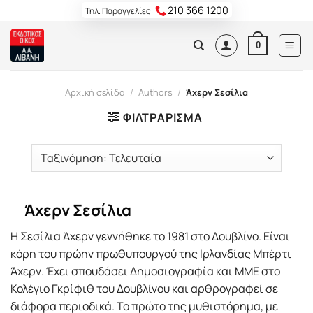
Skip
210 366 1200
Τηλ. Παραγγελίες:
to
content
0
Αρχική σελίδα
/
Authors
/
Άχερν Σεσίλια
ΦΙΛΤΡΆΡΙΣΜΑ
Άχερν Σεσίλια
Η Σεσίλια Άχερν γεννήθηκε το 1981 στο Δουβλίνο. Είναι
κόρη του πρώην πρωθυπουργού της Ιρλανδίας Μπέρτι
Άχερν. Έχει σπουδάσει Δημοσιογραφία και ΜΜΕ στο
Κολέγιο Γκρίφιθ του Δουβλίνου και αρθρογραφεί σε
διάφορα περιοδικά. Το πρώτο της μυθιστόρημα, με