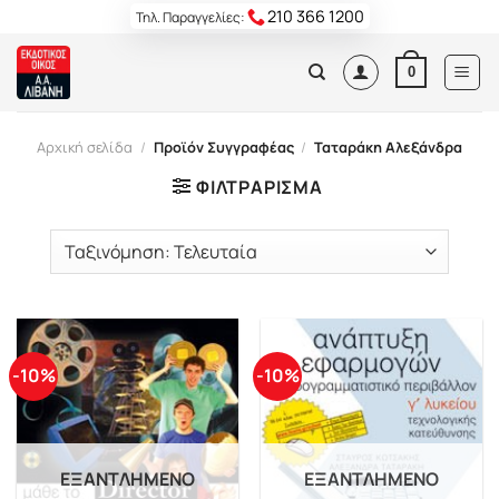
Skip
210 366 1200
Τηλ. Παραγγελίες:
to
content
0
Αρχική σελίδα
/
Προϊόν Συγγραφέας
/
Ταταράκη Αλεξάνδρα
ΦΙΛΤΡΆΡΙΣΜΑ
-10%
-10%
ΕΞΑΝΤΛΗΜΈΝΟ
ΕΞΑΝΤΛΗΜΈΝΟ