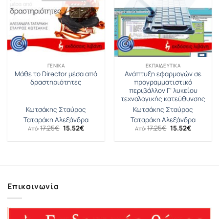
ΓΕΝΙΚΆ
ΕΚΠΑΙΔΕΥΤΙΚΆ
Μάθε το Director μέσα από
Ανάπτυξη εφαρμογών σε
δραστηριότητες
προγραμματιστικό
περιβάλλον Γ’ λυκείου
τεχνολογικής κατεύθυνσης
Κωτσάκης Σταύρος
Κωτσάκης Σταύρος
Ταταράκη Αλεξάνδρα
Ταταράκη Αλεξάνδρα
Original
Η
Original
Η
17.25
€
15.52
€
17.25
€
15.52
€
Από:
Από:
price
τρέχουσα
price
τρέχουσ
was:
τιμή
was:
τιμή
17.25€.
είναι:
17.25€.
είναι:
15.52€.
15.52€.
Επικοινωνία