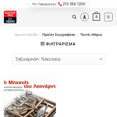
Skip
210 366 1200
Τηλ. Παραγγελίες:
to
content
0
Αρχική σελίδα
/
Προϊόν Συγγραφέας
/
Ταντέι Μάριο
ΦΙΛΤΡΆΡΙΣΜΑ