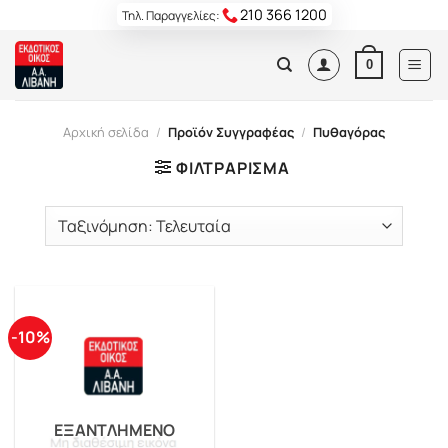
Skip
210 366 1200
Τηλ. Παραγγελίες:
to
content
0
Αρχική σελίδα
/
Προϊόν Συγγραφέας
/
Πυθαγόρας
ΦΙΛΤΡΆΡΙΣΜΑ
-10%
ΕΞΑΝΤΛΗΜΈΝΟ