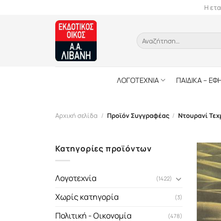
Skip
Η ετα
to
content
Αναζήτηση
για:
ΛΟΓΟΤΕΧΝΙΑ
ΠΑΙΔΙΚΑ – ΕΦ
Αρχική σελίδα
/
Προϊόν Συγγραφέας
/
Ντουρανί Τεχ
Κατηγορίες προϊόντων
Λογοτεχνία
(1422)
Χωρίς κατηγορία
(3)
Πολιτική - Οικονομία
(478)