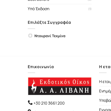
Υπό Έκδοση
(1)
Επιλέξτε Συγγραφέα
Ντουρανί Τεχμίνα
Επικοινωνία
Η ετα
Η εται
Ενημέ
Υποβο
+30 210 3661 200
Εγγρα