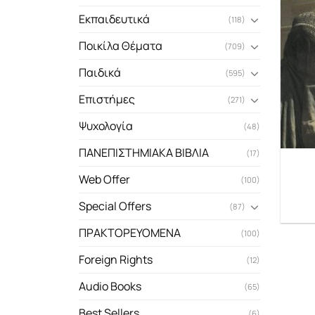
Εκπαιδευτικά
(118)
Ποικίλα Θέματα
(709)
Παιδικά
(595)
Επιστήμες
(271)
Ψυχολογία
(48)
ΠΑΝΕΠΙΣΤΗΜΙΑΚΑ ΒΙΒΛΙΑ
(17)
Web Offer
(100)
Special Offers
(87)
ΠΡΑΚΤΟΡΕΥΟΜΕΝΑ
(100)
Foreign Rights
(12)
Audio Books
(65)
Best Sellers
(6)