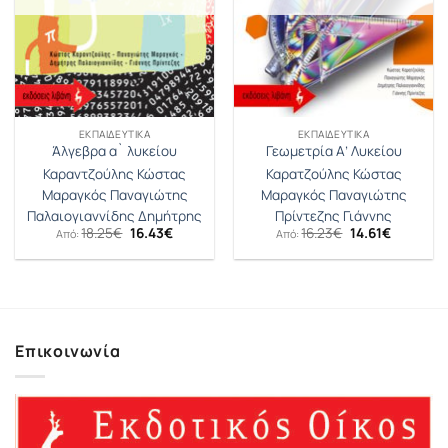
ΕΚΠΑΙΔΕΥΤΙΚΆ
ΕΚΠΑΙΔΕΥΤΙΚΆ
Άλγεβρα α` λυκείου
Γεωμετρία Α’ Λυκείου
Καραντζούλης Κώστας
Καρατζούλης Κώστας
Μαραγκός Παναγιώτης
Μαραγκός Παναγιώτης
Παλαιογιαννίδης Δημήτρης
Πρίντεζης Γιάννης
Original
Η
Original
Η
18.25
€
16.43
€
16.23
€
14.61
€
Από:
Από:
price
τρέχουσα
price
τρέχουσ
was:
τιμή
was:
τιμή
18.25€.
είναι:
16.23€.
είναι:
16.43€.
14.61€.
Επικοινωνία