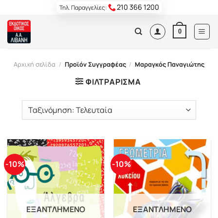
Skip
210 366 1200
Τηλ. Παραγγελίες:
to
content
0
Αρχική σελίδα
/
Προϊόν Συγγραφέας
/
Μαραγκός Παναγιώτης
ΦΙΛΤΡΆΡΙΣΜΑ
-10%
-10%
ΕΞΑΝΤΛΗΜΈΝΟ
ΕΞΑΝΤΛΗΜΈΝΟ