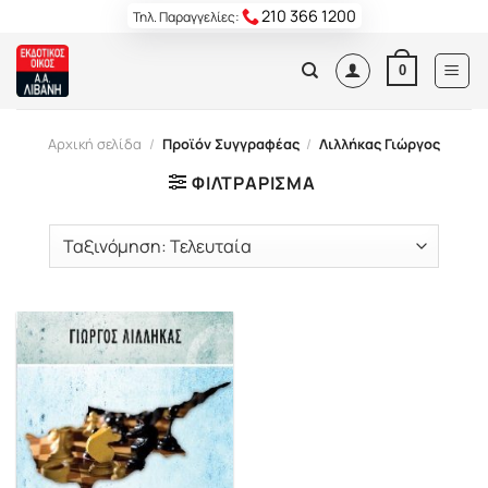
Skip
210 366 1200
Τηλ. Παραγγελίες:
to
content
0
Αρχική σελίδα
/
Προϊόν Συγγραφέας
/
Λιλλήκας Γιώργος
ΦΙΛΤΡΆΡΙΣΜΑ