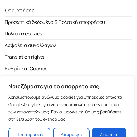
Όροι χρήσης
Προσωπικά δεδομένα & Πολιτική απορρήτου
Πολιτική cookies
Ασφάλεια συναλλαγών
Translation rights
Ρυθμίσεις Cookies
Νοιαζόμαστε για το απόρρητο σας.
Χρησιμοποιούμε ανώνυμα cookies για υπηρεσίες όπως τα
Google Analytics, για να κάνουμε καλύτερη την εμπειρία
των επισκεπτών μας. Εάν συμφωνείτε, θα μας βοηθήσετε
Copyright 2026 ©
Εκδοτικός Οίκος Α.Α. Λιβάνη
| All rights
στη βελτίωση του e-shop μας.
reserved.
Σόλωνος 98, 10680 Αθήνα | Τ:
2103661200
- F: 2103617791
Προσαρμογή
Απόρριψη
Αποδοχή