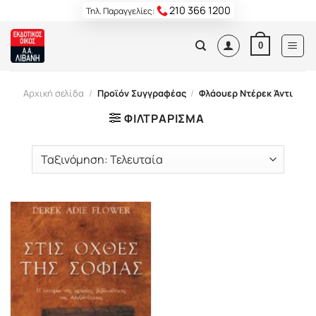
Skip
210 366 1200
Τηλ. Παραγγελίες:
to
content
0
Αρχική σελίδα
/
Προϊόν Συγγραφέας
/
Φλάουερ Ντέρεκ Άντι
ΦΙΛΤΡΆΡΙΣΜΑ