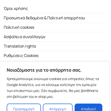
Όροι χρήσης
Προσωπικά δεδομένα & Πολιτική απορρήτου
Πολιτική cookies
Ασφάλεια συναλλαγών
Translation rights
Ρυθμίσεις Cookies
Νοιαζόμαστε για το απόρρητο σας.
Χρησιμοποιούμε ανώνυμα cookies για υπηρεσίες όπως τα
Google Analytics, για να κάνουμε καλύτερη την εμπειρία
των επισκεπτών μας. Εάν συμφωνείτε, θα μας βοηθήσετε
Copyright 2026 ©
Εκδοτικός Οίκος Α.Α. Λιβάνη
| All rights
στη βελτίωση του e-shop μας.
reserved.
Σόλωνος 98, 10680 Αθήνα | Τ:
2103661200
- F: 2103617791
Προσαρμογή
Απόρριψη
Αποδοχή