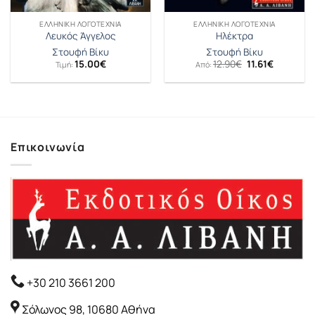
ΕΛΛΗΝΙΚΉ ΛΟΓΟΤΕΧΝΊΑ
ΕΛΛΗΝΙΚΉ ΛΟΓΟΤΕΧΝΊΑ
Λευκός Άγγελος
Ηλέκτρα
Στουφή Βίκυ
Στουφή Βίκυ
Original
Η
15.00
€
12.90
€
11.61
€
Τιμή:
Από:
price
τρέχουσ
was:
τιμή
12.90€.
είναι:
11.61€.
Επικοινωνία
+30 210 3661 200
Σόλωνος 98, 10680 Αθήνα