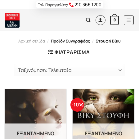
Skip
210 366 1200
Τηλ. Παραγγελίες:
to
content
0
Αρχική σελίδα
/
Προϊόν Συγγραφέας
/
Στουφή Βίκυ
ΦΙΛΤΡΆΡΙΣΜΑ
-10%
ΕΞΑΝΤΛΗΜΈΝΟ
ΕΞΑΝΤΛΗΜΈΝΟ