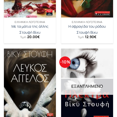
ΕΛΛΗΝΙΚΉ ΛΟΓΟΤΕΧΝΊΑ
ΕΛΛΗΝΙΚΉ ΛΟΓΟΤΕΧΝΊΑ
Με τα μάτια της άλλης
Η σφραγίδα του ρόδου
Στουφή Βίκυ
Στουφή Βίκυ
20.00
€
12.90
€
Τιμή:
Τιμή:
-10%
ΕΞΑΝΤΛΗΜΈΝΟ