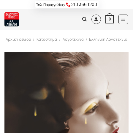
Skip
210 366 1200
Τηλ. Παραγγελίες:
to
content
0
Αρχική σελίδα
/
Κατάστημα
/
Λογοτεχνία
/
Ελληνική Λογοτεχνία