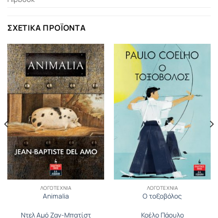
ΣΧΕΤΙΚΆ ΠΡΟΪΌΝΤΑ
ΛΟΓΟΤΕΧΝΊΑ
ΛΟΓΟΤΕΧΝΊΑ
Animalia
Ο τοξοβόλος
Ντελ Αµό Ζαν-Μπατίστ
Κοέλο Πάουλο