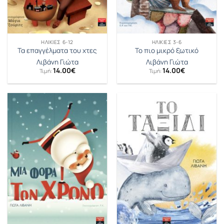
ΗΛΙΚΊΕΣ 6-12
ΗΛΙΚΊΕΣ 3-6
Τα επαγγέλματα του χτες
To πιο μικρό ξωτικό
Λιβάνη Γιώτα
Λιβάνη Γιώτα
14.00
€
14.00
€
Τιμή:
Τιμή: