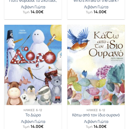
Γιατί Φοβάσαι το Σκοτάδι;
Who’s Afraid of the Dark?
Λιβάνη Γιώτα
Λιβάνη Γιώτα
14.00
€
14.00
€
Τιμή:
Τιμή:
ΗΛΙΚΊΕΣ 6-12
ΗΛΙΚΊΕΣ 6-12
Το Δώρο
Κάτω από τον ίδιο ουρανό
Λιβάνη Γιώτα
Λιβάνη Γιώτα
14.00
€
14.00
€
Τιμή:
Τιμή: