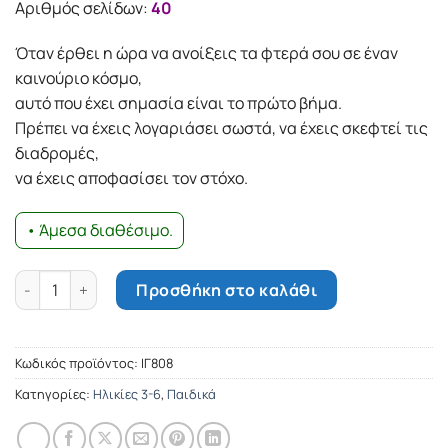
Αριθμός σελίδων:
40
Όταν έρθει η ώρα να ανοίξεις τα φτερά σου σε έναν
καινούριο κόσµο,
αυτό που έχει σηµασία είναι το πρώτο βήµα.
Πρέπει να έχεις λογαριάσει σωστά, να έχεις σκεφτεί τις
διαδροµές,
να έχεις αποφασίσει τον στόχο.
• Άμεσα διαθέσιμο.
Το ταξίδι ποσότητα
Προσθήκη στο καλάθι
Κωδικός προϊόντος:
ΙΓ808
Κατηγορίες:
Ηλικίες 3-6
,
Παιδικά