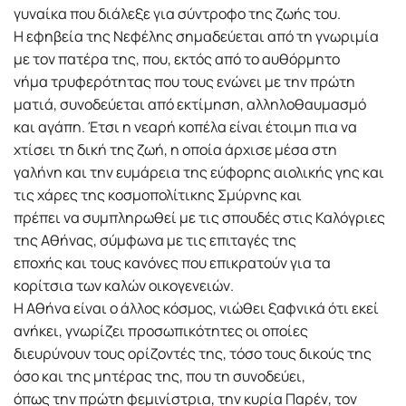
γυναίκα που διάλεξε για σύντροφο της ζωής του.
Η εφηβεία της Νεφέλης σημαδεύεται από τη γνωριμία
με τον πατέρα της, που, εκτός από το αυθόρμητο
νήμα τρυφερότητας που τους ενώνει με την πρώτη
ματιά, συνοδεύεται από εκτίμηση, αλληλοθαυμασμό
και αγάπη. Έτσι η νεαρή κοπέλα είναι έτοιμη πια να
χτίσει τη δική της ζωή, η οποία άρχισε μέσα στη
γαλήνη και την ευμάρεια της εύφορης αιολικής γης και
τις χάρες της κοσμοπολίτικης Σμύρνης και
πρέπει να συμπληρωθεί με τις σπουδές στις Καλόγριες
της Αθήνας, σύμφωνα με τις επιταγές της
εποχής και τους κανόνες που επικρατούν για τα
κορίτσια των καλών οικογενειών.
Η Αθήνα είναι ο άλλος κόσμος, νιώθει ξαφνικά ότι εκεί
ανήκει, γνωρίζει προσωπικότητες οι οποίες
διευρύνουν τους ορίζοντές της, τόσο τους δικούς της
όσο και της μητέρας της, που τη συνοδεύει,
όπως την πρώτη φεμινίστρια, την κυρία Παρέν, τον