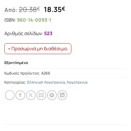
Original
Η
20.38
18.35
€
€
Από:
price
τρέχουσα
ISBN:
960-14-0093-1
was:
τιμή
20.38€.
είναι:
Αριθμός σελίδων:
523
18.35€.
• Προσωρινά μη διαθέσιμο.
Εξαντλημένο
Κωδικός προϊόντος:
Α266
Κατηγορίες:
Ελληνική Λογοτεχνία
,
Λογοτεχνία