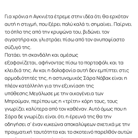
Για χρόνια η Αγκνιέτα έτρεµε στην ιδέα ότι θα ερχόταν
αυτή η στιγµή, που ξέρει πολύ καλά τι σηµαίνει. Παίρνει
το όπλο της από την κρυψώνα του, βιδώνει τον
σιγαστήρα και γλιστράει πίσω από τον ανυποψίαστο
σύζυγό της.
Πατάει τη σκανδάλη και αµέσως
εξαφανίζεται, αφήνοντας πίσω το πορτοφόλι και τα
κλειδιά της. Αν και η δολοφονία αυτή δεν εµπίπτει στις
αρµοδιότητές της, η αστυνοµικός Σάρα Νόβακ είναι η
πλέον κατάλληλη για την εξιχνίαση της
υπόθεσης.Μεγάλωσε µε την οικογένεια των
Μπρούµαν, περίπου ως η «τρίτη» κόρη τους, τους
γνωρίζει καλύτερα από τον καθέναν. Αυτό όµως που η
Σάρα δε γνωρίζει είναι ότι η έρευνά της θα την
οδηγήσει σ’ έναν κυκεώνα αποκαλύψεων σχετικά µε την
πραγµατική ταυτότητα και το σκοτεινό παρελθόν αυτών