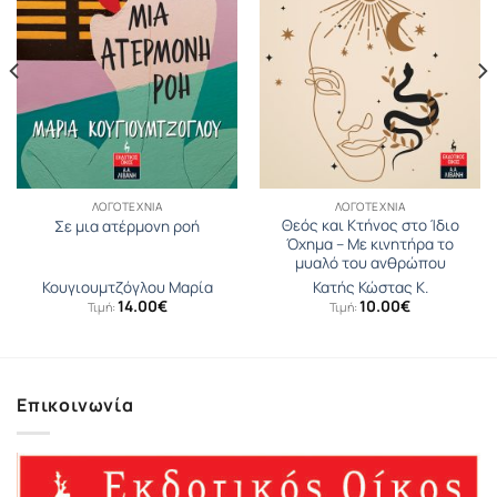
ΛΟΓΟΤΕΧΝΊΑ
ΛΟΓΟΤΕΧΝΊΑ
Θεός και Κτήνος στο Ίδιο
Σε μια ατέρμονη ροή
Όχηµα – Με κινητήρα το
μυαλό του ανθρώπου
Κουγιουµτζόγλου Μαρία
Κατής Κώστας Κ.
14.00
€
10.00
€
Τιμή:
Τιμή:
Επικοινωνία