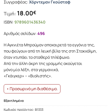
Συγγραφέας:
Χόρντεµαν Γκούσταφ
18.00
€
Τιμή:
ISBN:
9789601436340
Αριθμός σελίδων:
496
Η Αγκνιέτα Μπρούµαν αποχαιρετά τα εγγόνια της,
που φεύγουν από τη λευκή βίλα της στη Στοκχόλµη,
όταν χτυπάει το σταθερό τηλέφωνο.
Από την άλλη άκρη της γραµµής ακούγεται
µόνο µία λέξη, στα γερµανικά,
«Γκάιγκερ» – «Βιολιστής».
• Προσωρινά μη διαθέσιμο.
Εξαντλημένο
Κωδικός προϊόντος:
B1333