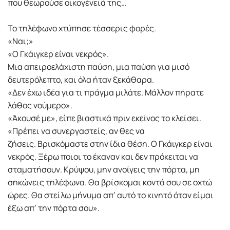
που θεωρούσε οικογένειά της…
Το τηλέφωνο χτύπησε τέσσερις φορές.
«Ναι;»
«Ο Γκάιγκερ είναι νεκρός».
Μια απειροελάχιστη παύση, µια παύση για µισό
δευτερόλεπτο, και όλα ήταν ξεκάθαρα.
«Δεν έχω ιδέα για τι πράγµα µιλάτε. Μάλλον πήρατε
λάθος νούµερο».
«Άκουσέ µε», είπε βιαστικά πριν εκείνος το κλείσει.
«Πρέπει να συνεργαστείς, αν θες να
ζήσεις. Βρισκόµαστε στην ίδια θέση. Ο Γκάιγκερ είναι
νεκρός. Ξέρω ποιοι το έκαναν και δεν πρόκειται να
σταµατήσουν. Κρύψου, µην ανοίγεις την πόρτα, µη
σηκώνεις τηλέφωνα. Θα βρίσκοµαι κοντά σου σε οχτώ
ώρες. Θα στείλω µήνυµα απ’ αυτό το κινητό όταν είµαι
έξω απ’ την πόρτα σου».