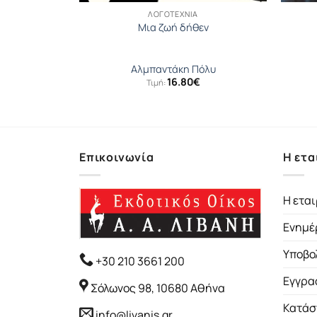
ΛΟΓΟΤΕΧΝΊΑ
ωρα
Μια ζωή δήθεν
εξία
Αλμπαντάκη Πόλυ
16.80
€
Τιμή:
Επικοινωνία
Η ετα
Η εται
Ενημέ
Υποβο
+30 210 3661 200
Εγγρα
Σόλωνος 98, 10680 Αθήνα
Κατάσ
info@livanis.gr