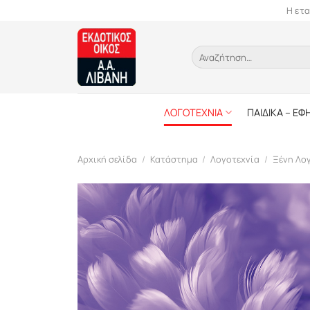
Skip
Η ετα
to
content
Αναζήτηση
για:
ΛΟΓΟΤΕΧΝΙΑ
ΠΑΙΔΙΚΑ – ΕΦ
Αρχική σελίδα
/
Κατάστημα
/
Λογοτεχνία
/
Ξένη Λο