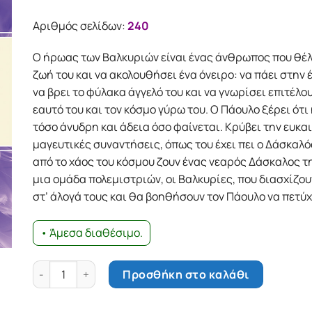
Αριθμός σελίδων:
240
Ο ήρωας των Βαλκυριών είναι ένας άνθρωπος που θέλε
ζωή του και να ακολουθήσει ένα όνειρο: να πάει στην
να βρει το φύλακα άγγελό του και να γνωρίσει επιτέλο
εαυτό του και τον κόσμο γύρω του. Ο Πάουλο ξέρει ότι 
τόσο άνυδρη και άδεια όσο φαίνεται. Κρύβει την ευκαι
μαγευτικές συναντήσεις, όπως του έχει πει ο Δάσκαλός
από το χάος του κόσμου ζουν ένας νεαρός Δάσκαλος 
μια ομάδα πολεμιστριών, οι Βαλκυρίες, που διασχίζο
στ’ άλογά τους και θα βοηθήσουν τον Πάουλο να πετύχε
• Άμεσα διαθέσιμο.
Βαλκυρίες ποσότητα
Προσθήκη στο καλάθι