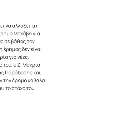
ι να αλλάξει τη
 έρημο Μοχάβη για
υς σε βάθος τον
η έρημος δεν είναι
ρία για νέες,
 του, ο Ζ. Μακριά
της Παράδοσης και
υν την έρημο καβάλα
ι το στόχο του.