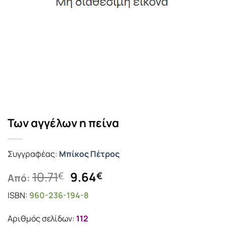
Των αγγέλων η πείνα
Συγγραφέας:
Μπίκος Πέτρος
Original
Η
10.71
9.64
€
€
Από:
price
τρέχουσα
ISBN:
960-236-194-8
was:
τιμή
10.71€.
είναι:
Αριθμός σελίδων:
112
9.64€.