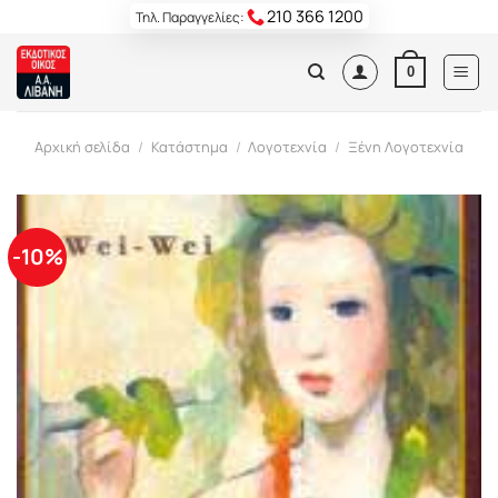
Skip
210 366 1200
Τηλ. Παραγγελίες:
to
content
0
Αρχική σελίδα
/
Κατάστημα
/
Λογοτεχνία
/
Ξένη Λογοτεχνία
-10%