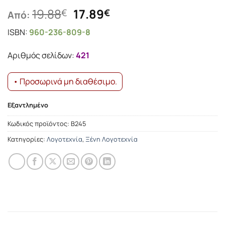
Original
Η
19.88
17.89
€
€
Από:
price
τρέχουσα
ISBN:
960-236-809-8
was:
τιμή
19.88€.
είναι:
Αριθμός σελίδων:
421
17.89€.
• Προσωρινά μη διαθέσιμο.
Εξαντλημένο
Κωδικός προϊόντος:
Β245
Κατηγορίες:
Λογοτεχνία
,
Ξένη Λογοτεχνία