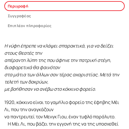
Περιγραφή
Συγγραφέας
Επιπλέον πληροφορίες
Η νύφη έπρεπε να κλάψει σπαρακτικά, για να δείξει
στους θεατές την
απέραντη λύπη της που άφηνε την πατρική στέγη,
διαφορετικά θα φαινόταν
στα μάτια των άλλων σαν τέρας αχαριστίας. Μετά την
τελετή των δακρύων,
με βοήθησαν να ανέβω στο κόκκινο φορείο.
1920, κόκκινο είναι το γαμήλιο φορείο της έφηβης Μέι
Λι, που την αναγκάζουν
να παντρευτεί τον Μενγκ Γιου, έναν τυφλό παράλυτο.
Η Μέι Λι, που βάζει την εγγονή της να της υποσχεθεί