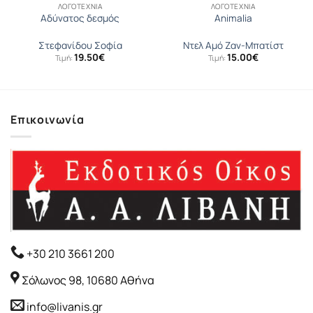
ΛΟΓΟΤΕΧΝΊΑ
ΛΟΓΟΤΕΧΝΊΑ
Αδύνατος δεσμός
Animalia
Στεφανίδου Σοφία
Ντελ Αµό Ζαν-Μπατίστ
19.50
€
15.00
€
Τιμή:
Τιμή:
Επικοινωνία
+30 210 3661 200
Σόλωνος 98, 10680 Αθήνα
info@livanis.gr