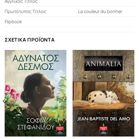
Αγγλικός Τίτλος
Πρωτότυπος Τίτλος
La couleur du bonher
Flipbook
ΣΧΕΤΙΚΆ ΠΡΟΪΌΝΤΑ