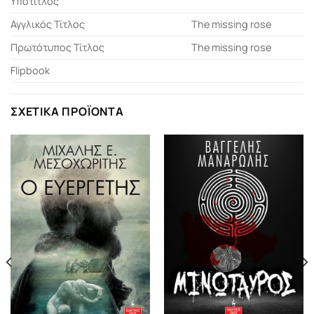
Υπότιτλος
Αγγλικός Τίτλος
The missing rose
Πρωτότυπος Τίτλος
The missing rose
Flipbook
ΣΧΕΤΙΚΆ ΠΡΟΪΌΝΤΑ