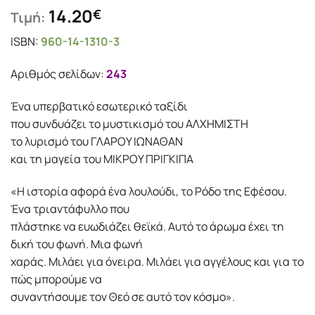
14.20
€
Τιμή:
ISBN:
960-14-1310-3
Αριθμός σελίδων:
243
Ένα υπερβατικό εσωτερικό ταξίδι
που συνδυάζει το μυστικισμό του AΛXHMIΣTH
το λυρισμό του ΓΛAPOY IΩNAΘAN
και τη μαγεία του MIKPOY ΠPIΓKIΠA
«Η ιστορία αφορά ένα λουλούδι, το Ρόδο της Εφέσου.
Ένα τριαντάφυλλο που
πλάστηκε να ευωδιάζει θεϊκά. Αυτό το άρωμα έχει τη
δική του φωνή. Μια φωνή
χαράς. Μιλάει για όνειρα. Μιλάει για αγγέλους και για το
πώς μπορούμε να
συναντήσουμε τον Θεό σε αυτό τον κόσμο».