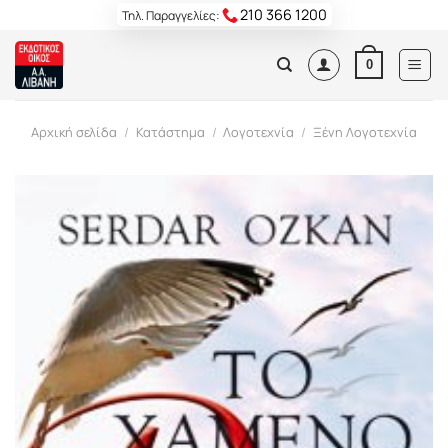
Skip
210 366 1200
Τηλ. Παραγγελίες:
to
content
0
Αρχική σελίδα
/
Κατάστημα
/
Λογοτεχνία
/
Ξένη Λογοτεχνία