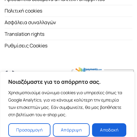
Πολιτική cookies
Ασφάλεια συναλλαγών
Translation rights
Ρυθμίσεις Cookies
Νοιαζόμαστε για το απόρρητο σας.
Copyright 2026 ©
Εκδοτικός Οίκος Α.Α. Λιβάνη
| All rights
Χρησιμοποιούμε ανώνυμα cookies για υπηρεσίες όπως τα
reserved.
Google Analytics, για να κάνουμε καλύτερη την εμπειρία
Σόλωνος 98, 10680 Αθήνα | Τ:
2103661200
- F: 2103617791
των επισκεπτών μας. Εάν συμφωνείτε, θα μας βοηθήσετε
στη βελτίωση του e-shop μας.
E-shop and Premium Managed Hosting by
ClickProject.gr
Προσαρμογή
Απόρριψη
Αποδοχή