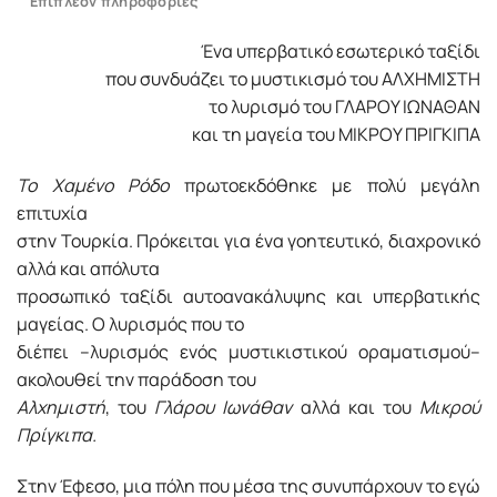
Επιπλέον πληροφορίες
Ένα υπερβατικό εσωτερικό ταξίδι
που συνδυάζει το μυστικισμό του AΛXHMIΣTH
το λυρισμό του ΓΛAPOY IΩNAΘAN
και τη μαγεία του MIKPOY ΠPIΓKIΠA
Το Χαμένο Ρόδο
πρωτοεκδόθηκε με πολύ μεγάλη
επιτυχία
στην Τουρκία. Πρόκειται για ένα γοητευτικό, διαχρονικό
αλλά και απόλυτα
προσωπικό ταξίδι αυτοανακάλυψης και υπερβατικής
μαγείας. Ο λυρισμός που το
διέπει –λυρισμός ενός μυστικιστικού οραματισμού–
ακολουθεί την παράδοση του
Αλχημιστή
, του
Γλάρου Ιωνάθαν
αλλά και του
Μικρού
Πρίγκιπα.
Στην Έφεσο, μια πόλη που μέσα της συνυπάρχουν το εγώ