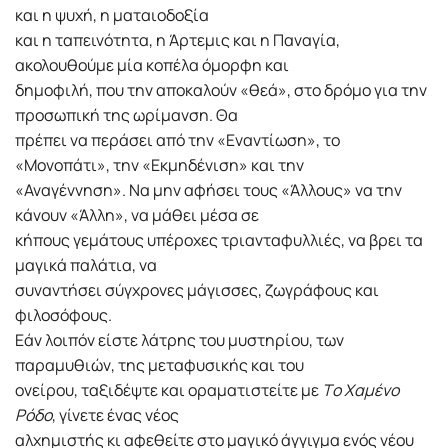
και η ψυχή, η ματαιοδοξία
και η ταπεινότητα, η Άρτεμις και η Παναγία,
ακολουθούμε μία κοπέλα όμορφη και
δημοφιλή, που την αποκαλούν «θεά», στο δρόμο για την
προσωπική της ωρίμανση. Θα
πρέπει να περάσει από την «Εναντίωση», το
«Μονοπάτι», την «Εκμηδένιση» και την
«Αναγέννηση». Να μην αφήσει τους «Άλλους» να την
κάνουν «Άλλη», να μάθει μέσα σε
κήπους γεμάτους υπέροχες τριανταφυλλιές, να βρει τα
μαγικά παλάτια, να
συναντήσει σύγχρονες μάγισσες, ζωγράφους και
φιλοσόφους.
Εάν λοιπόν είστε λάτρης του μυστηρίου, των
παραμυθιών, της μεταφυσικής και του
ονείρου, ταξιδέψτε και οραματιστείτε με
Tο Χαμένο
Ρόδο
, γίνετε ένας νέος
αλχημιστής κι αφεθείτε στο μαγικό άγγιγμα ενός νέου