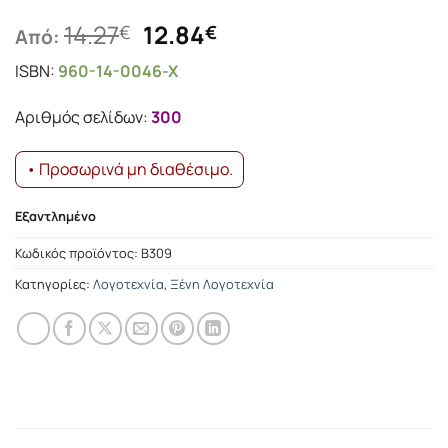
Original
Η
14.27
12.84
€
€
Από:
price
τρέχουσα
ISBN:
960-14-0046-X
was:
τιμή
14.27€.
είναι:
Αριθμός σελίδων:
300
12.84€.
• Προσωρινά μη διαθέσιμο.
Εξαντλημένο
Κωδικός προϊόντος:
Β309
Κατηγορίες:
Λογοτεχνία
,
Ξένη Λογοτεχνία