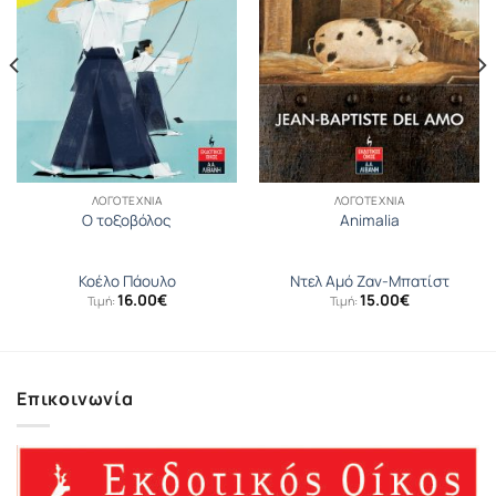
ΛΟΓΟΤΕΧΝΊΑ
ΛΟΓΟΤΕΧΝΊΑ
Ο τοξοβόλος
Animalia
Κοέλο Πάουλο
Ντελ Αµό Ζαν-Μπατίστ
16.00
€
15.00
€
Τιμή:
Τιμή:
Επικοινωνία