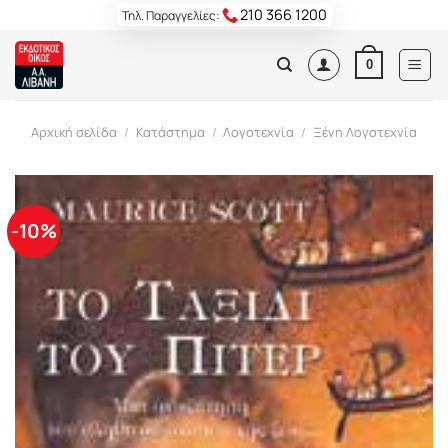
Skip
210 366 1200
Τηλ. Παραγγελίες:
to
content
0
Αρχική σελίδα
/
Κατάστημα
/
Λογοτεχνία
/
Ξένη Λογοτεχνία
-10%