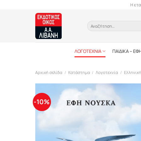
Skip
Η ετα
to
content
Αναζήτηση
για:
ΛΟΓΟΤΕΧΝΙΑ
ΠΑΙΔΙΚΑ – ΕΦ
Αρχική σελίδα
/
Κατάστημα
/
Λογοτεχνία
/
Ελληνικ
-10%