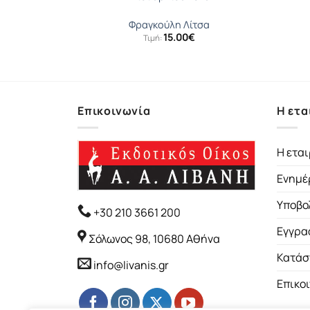
φία
Φραγκούλη Λίτσα
15.00
€
Τιμή:
Επικοινωνία
Η ετα
Η εται
Ενημέ
Υποβο
+30 210 3661 200
Εγγρα
Σόλωνος 98, 10680 Αθήνα
Κατάσ
info@livanis.gr
Επικο