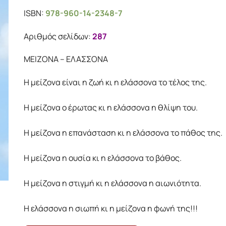
price
τρέχουσα
ISBN:
978-960-14-2348-7
was:
τιμή
11.95€.
είναι:
Αριθμός σελίδων:
287
10.75€.
ΜΕΙΖΟΝΑ – ΕΛΑΣΣΟΝΑ
Η μείζονα είναι η ζωή κι η ελάσσονα το τέλος της.
Η µείζονα ο έρωτας κι η ελάσσονα η θλίψη του.
Η µείζονα η επανάσταση κι η ελάσσονα το πάθος της.
Η µείζονα η ουσία κι η ελάσσονα το βάθος.
Η µείζονα η στιγµή κι η ελάσσονα η αιωνιότητα.
Η ελάσσονα η σιωπή κι η µείζονα η φωνή της!!!