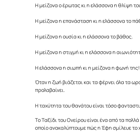
Η µείζονα ο έρωτας κι η ελάσσονα η θλίψη το
Η µείζονα η επανάσταση κι η ελάσσονα το πά
Η µείζονα η ουσία κι η ελάσσονα το βάθος.
Η µείζονα η στιγµή κι η ελάσσονα η αιωνιότη
Η ελάσσονα η σιωπή κι η µείζονα η φωνή της!
Όταν η ζωή βιάζεται και τα φέρνει όλα τα ω
προλαβαίνει.
Η ταχύτητα του θανάτου είναι τόσο φανταστι
Το Ταξίδι του Ονείρου είναι ένα από τα πολλ
οποίο ανακαλύπτουμε πώς η Έφη σμίλευε το 