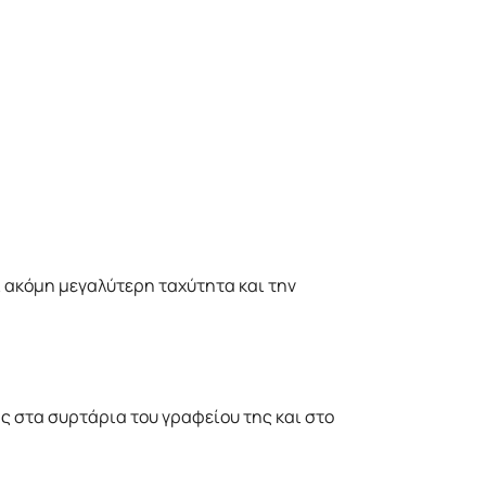
ι ακόµη µεγαλύτερη ταχύτητα και την
ης στα συρτάρια του γραφείου της και στο