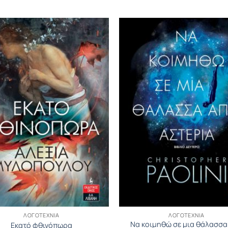
ΛΟΓΟΤΕΧΝΊΑ
ΛΟΓΟΤΕΧΝΊΑ
Να κοιμηθώ σε μια θάλασσα
Εκατό φθινόπωρα