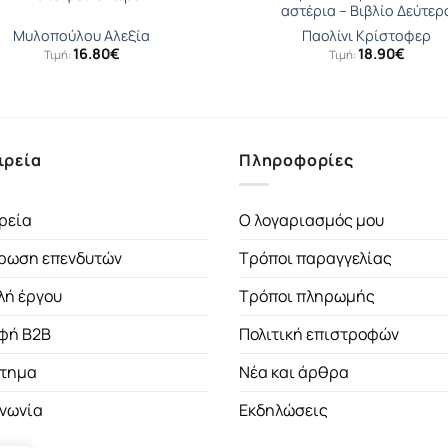
αστέρια – Βιβλίο Δεύτερ
Μυλοπούλου Αλεξία
Παολίνι Κρίστοφερ
16.80
€
18.90
€
Τιμή:
Τιμή:
ιρεία
Πληροφορίες
ρεία
Ο λογαριασμός μου
ρωση επενδυτών
Τρόποι παραγγελίας
λή έργου
Τρόποι πληρωμής
φή B2B
Πολιτική επιστροφών
τημα
Νέα και άρθρα
ινωνία
Εκδηλώσεις