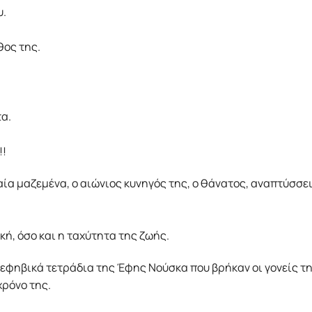
υ.
θος της.
τα.
!!
ραία µαζεµένα, ο αιώνιος κυνηγός της, ο θάνατος, αναπτύσσε
κή, όσο και η ταχύτητα της ζωής.
ά εφηβικά τετράδια της Έφης Νούσκα που βρήκαν οι γονείς τ
χρόνο της.