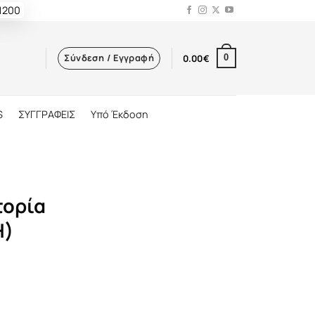
 1200
Σύνδεση / Εγγραφή
0.00
€
0
S
ΣΥΓΓΡΑΦΕΙΣ
Υπό Έκδοση
τορία
Η)