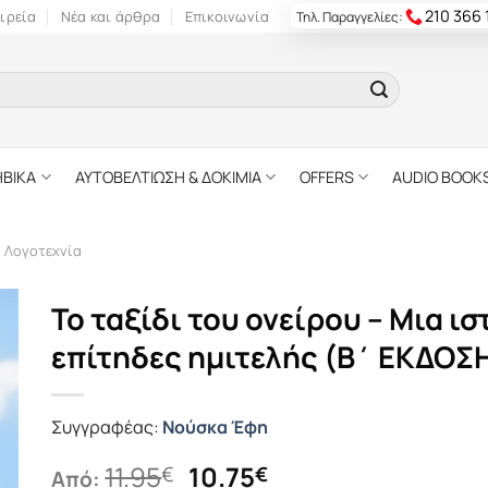
210 366
ιρεία
Νέα και άρθρα
Επικοινωνία
Τηλ. Παραγγελίες:
ΗΒΙΚΑ
ΑΥΤΟΒΕΛΤΙΩΣΗ & ΔΟΚΙΜΙΑ
OFFERS
AUDIO BOOK
ή Λογοτεχνία
Το ταξίδι του ονείρου – Μια ισ
επίτηδες ημιτελής (B΄ ΕΚΔΟΣ
Συγγραφέας:
Νούσκα Έφη
Original
Η
11.95
10.75
€
€
Από: