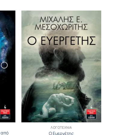
ΛΟΓΟΤΕΧΝΊΑ
 από
Ο Ευεργέτης