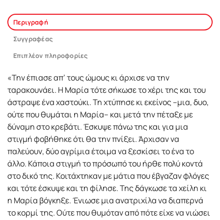
Περιγραφή
Συγγραφέας
Επιπλέον πληροφορίες
«Την έπιασε απ’ τους ώμους κι άρχισε να την
ταρακουνάει. Η Μαρία τότε σήκωσε το χέρι της και του
άστραψε ένα χαστούκι. Τη χτύπησε κι εκείνος –μια, δυο,
ούτε που θυμάται η Μαρία– και μετά την πέταξε με
δύναμη στο κρεβάτι. Έσκυψε πάνω της και για μια
στιγμή φοβήθηκε ότι θα την πνίξει. Άρχισαν να
παλεύουν, δύο αγρίμια έτοιμα να ξεσκίσει το ένα το
άλλο. Κάποια στιγμή το πρόσωπό του ήρθε πολύ κοντά
στο δικό της. Κοιτάχτηκαν με μάτια που έβγαζαν φλόγες
και τότε έσκυψε και τη φίλησε. Της δάγκωσε τα χείλη κι
η Μαρία βόγκηξε. Ένιωσε μια ανατριχίλα να διαπερνά
το κορμί της. Oύτε που θυμόταν από πότε είχε να νιώσει