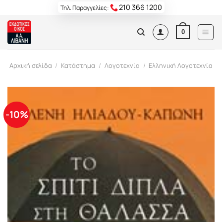
Skip
210 366 1200
Τηλ. Παραγγελίες:
to
content
0
Αρχική σελίδα
/
Κατάστημα
/
Λογοτεχνία
/
Ελληνική Λογοτεχνία
-10%