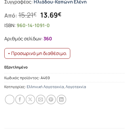
Συγγραφέας:
Ηλιάδου-Καπώνη Ελένη
Original
Η
15.21
13.69
€
€
Από:
price
τρέχουσα
ISBN:
960-14-1091-0
was:
τιμή
15.21€.
είναι:
Αριθμός σελίδων:
360
13.69€.
• Προσωρινά μη διαθέσιμο.
Εξαντλημένο
Κωδικός προϊόντος:
Α469
Κατηγορίες:
Ελληνική Λογοτεχνία
,
Λογοτεχνία