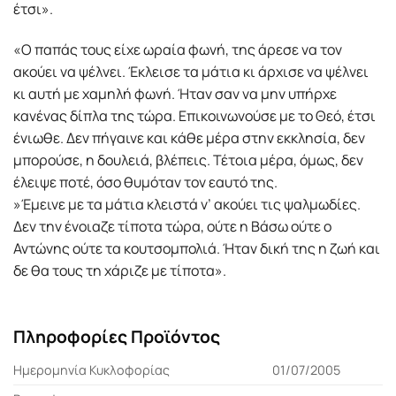
έτσι».
«Ο παπάς τους είχε ωραία φωνή, της άρεσε να τον
ακούει να ψέλνει. Έκλεισε τα μάτια κι άρχισε να ψέλνει
κι αυτή με χαμηλή φωνή. Ήταν σαν να μην υπήρχε
κανένας δίπλα της τώρα. Επικοινωνούσε με το Θεό, έτσι
ένιωθε. Δεν πήγαινε και κάθε μέρα στην εκκλησία, δεν
μπορούσε, η δουλειά, βλέπεις. Τέτοια μέρα, όμως, δεν
έλειψε ποτέ, όσο θυμόταν τον εαυτό της.
»Έμεινε με τα μάτια κλειστά ν’ ακούει τις ψαλμωδίες.
Δεν την ένοιαζε τίποτα τώρα, ούτε η Βάσω ούτε ο
Αντώνης ούτε τα κουτσομπολιά. Ήταν δική της η ζωή και
δε θα τους τη χάριζε με τίποτα».
Πληροφορίες Προϊόντος
Ημερομηνία Κυκλοφορίας
01/07/2005