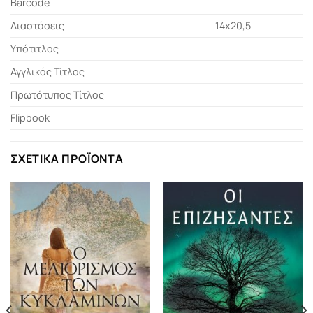
Barcode
Διαστάσεις
14χ20,5
Υπότιτλος
Αγγλικός Τίτλος
Πρωτότυπος Τίτλος
Flipbook
ΣΧΕΤΙΚΆ ΠΡΟΪΌΝΤΑ