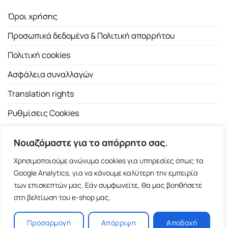
Όροι χρήσης
Προσωπικά δεδομένα & Πολιτική απορρήτου
Πολιτική cookies
Ασφάλεια συναλλαγών
Translation rights
Ρυθμίσεις Cookies
Νοιαζόμαστε για το απόρρητο σας.
Χρησιμοποιούμε ανώνυμα cookies για υπηρεσίες όπως τα
Google Analytics, για να κάνουμε καλύτερη την εμπειρία
των επισκεπτών μας. Εάν συμφωνείτε, θα μας βοηθήσετε
Copyright 2026 ©
Εκδοτικός Οίκος Α.Α. Λιβάνη
| All rights
στη βελτίωση του e-shop μας.
reserved.
Σόλωνος 98, 10680 Αθήνα | Τ:
2103661200
- F: 2103617791
Προσαρμογή
Απόρριψη
Αποδοχή