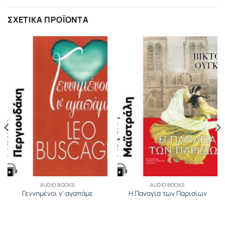
ΣΧΕΤΙΚΆ ΠΡΟΪΌΝΤΑ
AUDIO BOOKS
AUDIO BOOKS
Γεννημένοι ν’ αγαπάμε
Η Παναγία των Παρισίων