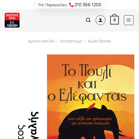
Skip
210 366 1200
Τηλ. Παραγγελίες:
to
content
0
Αρχική σελίδα
/
Κατάστημα
/
Audio Books