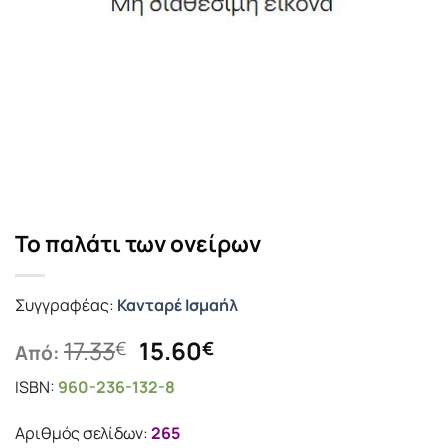
Το παλάτι των ονείρων
Συγγραφέας:
Κανταρέ Ισμαήλ
Original
Η
17.33
15.60
€
€
Από:
price
τρέχουσα
ISBN:
960-236-132-8
was:
τιμή
17.33€.
είναι:
Αριθμός σελίδων:
265
15.60€.