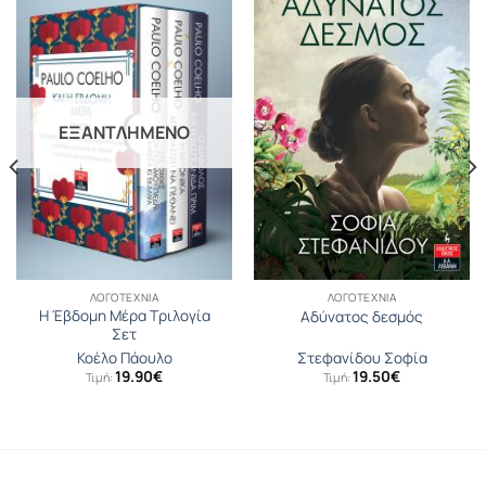
ΕΞΑΝΤΛΗΜΈΝΟ
ΛΟΓΟΤΕΧΝΊΑ
ΛΟΓΟΤΕΧΝΊΑ
Η Έβδομη Μέρα Τριλογία
Αδύνατος δεσμός
Σετ
Κοέλο Πάουλο
Στεφανίδου Σοφία
19.90
€
19.50
€
Τιμή:
Τιμή: