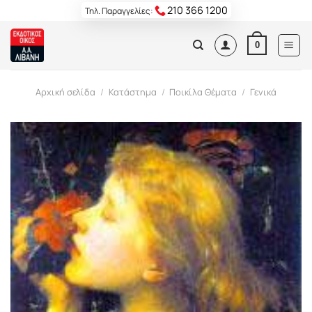
Skip
210 366 1200
Τηλ. Παραγγελίες:
to
content
0
Αρχική σελίδα
/
Κατάστημα
/
Ποικίλα Θέματα
/
Γενικά