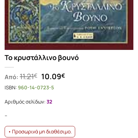
Το κρυστάλλινο βουνό
Original
Η
11.21
10.09
€
€
Από:
price
τρέχουσα
ISBN:
960-14-0723-5
was:
τιμή
11.21€.
είναι:
Αριθμός σελίδων:
32
10.09€.
–
• Προσωρινά μη διαθέσιμο.