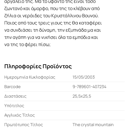
αργαλειό της. Μα το υφαντό της είναι τόσο
ζωντανό και όμορφο, που της το κλέβουν από
ζήλια οι νεράιδες του Κρυστάλλινου Βουνού.
Ποιος από τους τρεις γιους της θα καταφέρει
να συνδιάσει τη δύναμη, την εξυπνάδα μα και
την αγάπη για να νικήσει όλα τα εμπόδια και
να της το φέρει πίσω;
Πληροφορίες Προϊόντος
Ημερομηνία Κυκλοφορίας
15/05/2003
Barcode
9-789601-407234
Διαστάσεις
25,5x25,5
Υπότιτλος
Αγγλικός Τίτλος
Πρωτότυπος Τίτλος
The crystal mountain