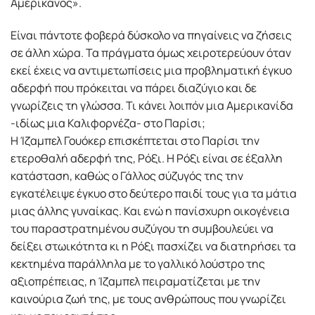
Αμερικανός».
Είναι πάντοτε φοβερά δύσκολο να πηγαίνεις να ζήσεις
σε άλλη χώρα. Τα πράγματα όμως χειροτερεύουν όταν
εκεί έχεις να αντιμετωπίσεις μια προβληματική έγκυο
αδερφή που πρόκειται να πάρει διαζύγιο και δε
γνωρίζεις τη γλώσσα. Τι κάνει λοιπόν μια Αμερικανίδα
-ιδίως μια Καλιφορνέζα- στο Παρίσι;
Η Ίζαμπελ Γουόκερ επισκέπτεται στο Παρίσι την
ετεροθαλή αδερφή της, Ρόξι. Η Ρόξι είναι σε έξαλλη
κατάσταση, καθώς ο Γάλλος σύζυγός της την
εγκατέλειψε έγκυο στο δεύτερο παιδί τους για τα μάτια
μιας άλλης γυναίκας. Και ενώ η πανίσχυρη οικογένεια
του παραστρατημένου συζύγου τη συμβουλεύει να
δείξει στωικότητα κι η Ρόξι πασχίζει να διατηρήσει τα
κεκτημένα παράλληλα με το γαλλικό λούστρο της
αξιοπρέπειας, η Ίζαμπελ πειραματίζεται με την
καινούρια ζωή της, με τους ανθρώπους που γνωρίζει