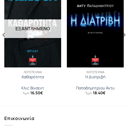
ΕΞΑΝΤΛΗΜΈΝΟ
ΛΟΓΟΤΕΧΝΊΑ
ΛΟΓΟΤΕΧΝΊΑ
Καθαρότητα
Η Διατριβή
Κλις Βίνσεντ
Παπαδημητρίου Άντυ
16.50
€
18.40
€
Τιμή:
Τιμή:
Επικοινωνία