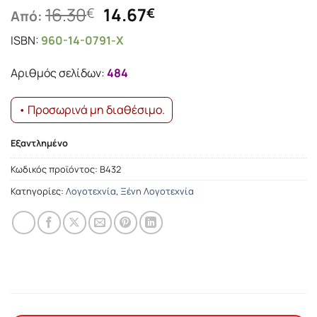
Original
Η
16.30
14.67
€
€
Από:
price
τρέχουσα
ISBN:
960-14-0791-Χ
was:
τιμή
16.30€.
είναι:
Αριθμός σελίδων:
484
14.67€.
• Προσωρινά μη διαθέσιμο.
Εξαντλημένο
Κωδικός προϊόντος:
Β432
Κατηγορίες:
Λογοτεχνία
,
Ξένη Λογοτεχνία