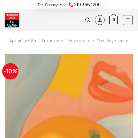
Skip
210 366 1200
Τηλ. Παραγγελίες:
to
content
0
Αρχική σελίδα
/
Κατάστημα
/
Λογοτεχνία
/
Ξένη Λογοτεχνία
-10%