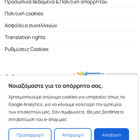
Προσωπικά δεδομένα & Πολιτική απορρήτου
Πολιτική cookies
Ασφάλεια συναλλαγών
Translation rights
Ρυθμίσεις Cookies
Νοιαζόμαστε για το απόρρητο σας.
Copyright 2026 ©
Εκδοτικός Οίκος Α.Α. Λιβάνη
| All rights
Χρησιμοποιούμε ανώνυμα cookies για υπηρεσίες όπως τα
reserved.
Google Analytics, για να κάνουμε καλύτερη την εμπειρία
Σόλωνος 98, 10680 Αθήνα | Τ:
2103661200
- F: 2103617791
των επισκεπτών μας. Εάν συμφωνείτε, θα μας βοηθήσετε
στη βελτίωση του e-shop μας.
E-shop and Premium Managed Hosting by
ClickProject.gr
Προσαρμογή
Απόρριψη
Αποδοχή