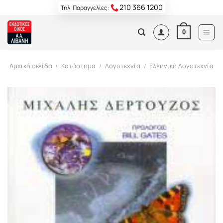
Skip
210 366 1200
Τηλ. Παραγγελίες:
to
content
0
Αρχική σελίδα
/
Κατάστημα
/
Λογοτεχνία
/
Ελληνική Λογοτεχνία