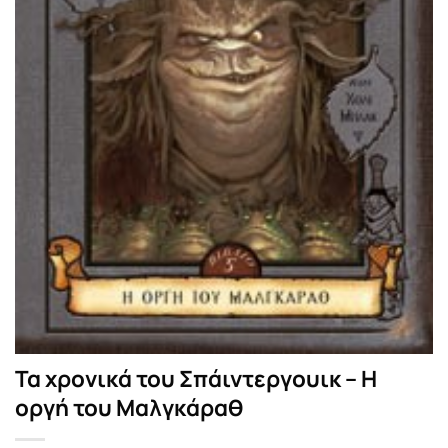
Τα χρονικά του Σπάιντεργουικ – Η
οργή του Μαλγκάραθ