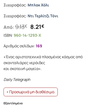
Συγγραφέας:
Μπλακ Χόλι
Συγγραφέας:
Ντι Τερλίτζι Τόνι
Original
Η
9.13
8.21
€
€
Από:
price
τρέχουσα
ISBN:
960-14-1293-Χ
was:
τιμή
9.13€.
είναι:
Αριθμός σελίδων:
169
8.21€.
«Ένας αριστοτεχνικά πλασμένος κόσμος από
σκανταλιάρες νεράιδες
και σκοτεινή μαγεία».
Daily Telegraph
• Προσωρινά μη διαθέσιμο.
Εξαντλημένο