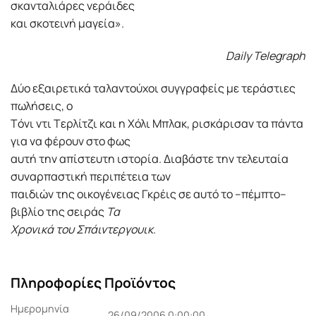
σκανταλιάρες νεράιδες
και σκοτεινή μαγεία».
Daily Telegraph
Δύο εξαιρετικά ταλαντούχοι συγγραφείς με τεράστιες
πωλήσεις, ο
Tόνι ντι Tερλίτζι και η Xόλι Mπλακ, ρισκάρισαν τα πάντα
για να φέρουν στο φως
αυτή την απίστευτη ιστορία. Διαβάστε την τελευταία
συναρπαστική περιπέτεια των
παιδιών της οικογένειας Γκρέις σε αυτό το –πέμπτο–
βιβλίο της σειράς
Τα
Xρονικά του Σπάιντεργουικ
.
Πληροφορίες Προϊόντος
Ημερομηνία
26/09/2006 0:00:00