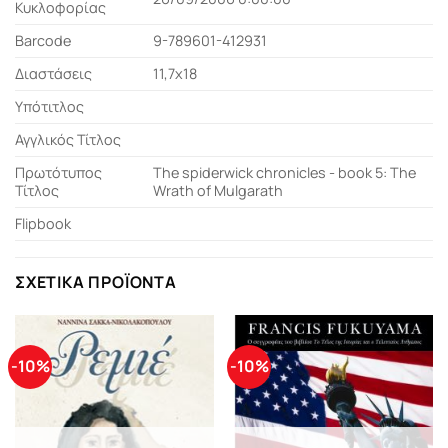
Κυκλοφορίας
Barcode
9-789601-412931
Διαστάσεις
11,7x18
Υπότιτλος
Αγγλικός Τίτλος
Πρωτότυπος
The spiderwick chronicles - book 5: The
Τίτλος
Wrath of Mulgarath
Flipbook
ΣΧΕΤΙΚΆ ΠΡΟΪΌΝΤΑ
-10%
-10%