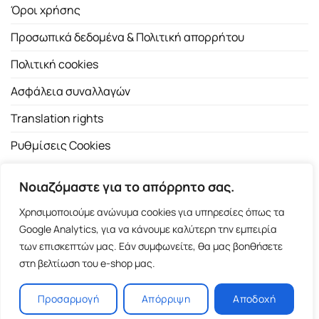
Όροι χρήσης
Προσωπικά δεδομένα & Πολιτική απορρήτου
Πολιτική cookies
Ασφάλεια συναλλαγών
Translation rights
Ρυθμίσεις Cookies
Νοιαζόμαστε για το απόρρητο σας.
Χρησιμοποιούμε ανώνυμα cookies για υπηρεσίες όπως τα
Google Analytics, για να κάνουμε καλύτερη την εμπειρία
των επισκεπτών μας. Εάν συμφωνείτε, θα μας βοηθήσετε
Copyright 2026 ©
Εκδοτικός Οίκος Α.Α. Λιβάνη
| All rights
στη βελτίωση του e-shop μας.
reserved.
Σόλωνος 98, 10680 Αθήνα | Τ:
2103661200
- F: 2103617791
Προσαρμογή
Απόρριψη
Αποδοχή
E-shop and Premium Managed Hosting by
ClickProject.gr