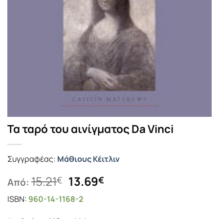
Τα ταρό του αινίγματος Da Vinci
Συγγραφέας:
Μάθιους Κέιτλιν
Original
Η
15.21
13.69
€
€
Από:
price
τρέχουσα
ISBN:
960-14-1168-2
was:
τιμή
15.21€.
είναι: