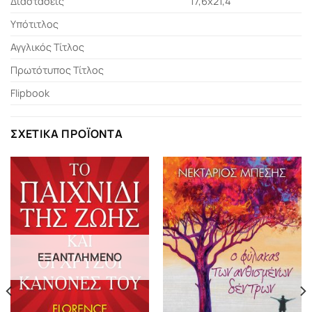
Διαστάσεις
17,6x21,4
Υπότιτλος
Αγγλικός Τίτλος
Πρωτότυπος Τίτλος
Flipbook
ΣΧΕΤΙΚΆ ΠΡΟΪΌΝΤΑ
ΕΞΑΝΤΛΗΜΈΝΟ