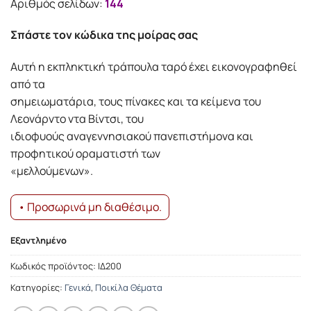
Αριθμός σελίδων:
144
13.69€.
Σπάστε τον κώδικα της μοίρας σας
Αυτή η εκπληκτική τράπουλα ταρό έχει εικονογραφηθεί
από τα
σημειωματάρια, τους πίνακες και τα κείμενα του
Λεονάρντο ντα Βίντσι, του
ιδιοφυούς αναγεννησιακού πανεπιστήμονα και
προφητικού οραματιστή των
«μελλούμενων».
• Προσωρινά μη διαθέσιμο.
Εξαντλημένο
Κωδικός προϊόντος:
ΙΔ200
Κατηγορίες:
Γενικά
,
Ποικίλα Θέματα