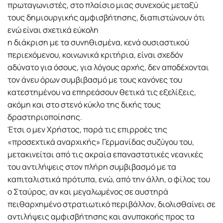
πρωταγωνιστές, στο πλαίσιο μιας συνεχούς μεταξύ
τους δημιουργικής αμφισβήτησης, διαπιστώνουν ότι
ενώ είναι σχετικά εύκολη
η διάκριση με τα συνηθισμένα, κενά ουσιαστικού
περιεχόμενου, κοινωνικά κριτήρια, είναι σχεδόν
αδύνατο για όσους, για λόγους αρχής, δεν αποδέχονται
τον άνευ όρων συμβιβασμό με τους κανόνες του
κατεστημένου να επηρεάσουν θετικά τις εξελίξεις,
ακόμη και στο στενό κύκλο της δικής τους
δραστηριοποίησης.
Έτσι ο μεν Χρήστος, παρά τις επιρροές της
«προσεχτικά αναρχικής» Γερμανίδας συζύγου του,
μετακινείται από τις ακραία επαναστατικές νεανικές
του αντιλήψεις στον πλήρη συμβιβασμό με τα
καπιταλιστικά πρότυπα, ενώ, από την άλλη, ο φίλος του
ο Σταύρος, αν και μεγαλωμένος σε αυστηρά
πειθαρχημένο στρατιωτικό περιβάλλον, διολισθαίνει σε
αντιλήψεις αμφισβήτησης και ανυπακοής προς τα