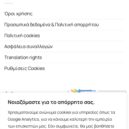
Όροι χρήσης
Προσωπικά δεδομένα & Πολιτική απορρήτου
Πολιτική cookies
Ασφάλεια συναλλαγών
Translation rights
Ρυθμίσεις Cookies
Νοιαζόμαστε για το απόρρητο σας.
Copyright 2026 ©
Εκδοτικός Οίκος Α.Α. Λιβάνη
| All rights
Χρησιμοποιούμε ανώνυμα cookies για υπηρεσίες όπως τα
reserved.
Google Analytics, για να κάνουμε καλύτερη την εμπειρία
Σόλωνος 98, 10680 Αθήνα | Τ:
2103661200
- F: 2103617791
των επισκεπτών μας. Εάν συμφωνείτε, θα μας βοηθήσετε