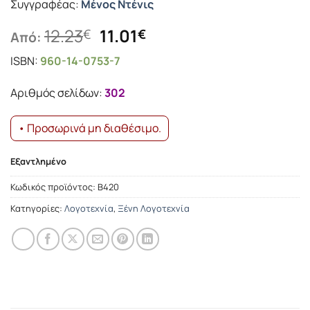
Συγγραφέας:
Μένος Ντένις
Original
Η
12.23
11.01
€
€
Από:
price
τρέχουσα
ISBN:
960-14-0753-7
was:
τιμή
12.23€.
είναι:
Αριθμός σελίδων:
302
11.01€.
• Προσωρινά μη διαθέσιμο.
Εξαντλημένο
Κωδικός προϊόντος:
Β420
Κατηγορίες:
Λογοτεχνία
,
Ξένη Λογοτεχνία