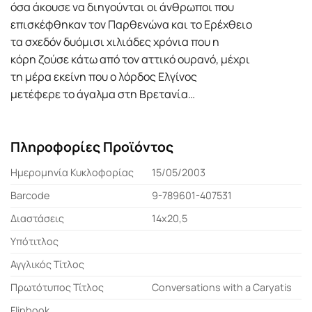
όσα άκουσε να διηγούνται οι άνθρωποι που
επισκέφθηκαν τον Παρθενώνα και το Ερέχθειο
τα σχεδόν δυόμισι χιλιάδες χρόνια που η
κόρη ζούσε κάτω από τον αττικό ουρανό, μέχρι
τη μέρα εκείνη που ο λόρδος Ελγίνος
μετέφερε το άγαλμα στη Βρετανία…
Πληροφορίες Προϊόντος
Ημερομηνία Κυκλοφορίας
15/05/2003
Barcode
9-789601-407531
Διαστάσεις
14x20,5
Υπότιτλος
Αγγλικός Τίτλος
Πρωτότυπος Τίτλος
Conversations with a Caryatis
Flipbook