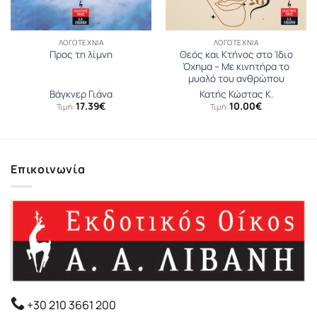
ΛΟΓΟΤΕΧΝΊΑ
ΛΟΓΟΤΕΧΝΊΑ
Θεός και Κτήνος στο Ίδιο
Προς τη λίμνη
Όχηµα – Με κινητήρα το
μυαλό του ανθρώπου
Βάγκνερ Γιάνα
Κατής Κώστας Κ.
17.39
€
10.00
€
Τιμή:
Τιμή:
Επικοινωνία
+30 210 3661 200