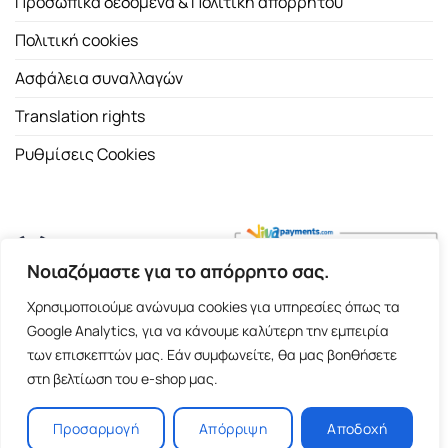
Προσωπικά δεδομένα & Πολιτική απορρήτου
Πολιτική cookies
Ασφάλεια συναλλαγών
Translation rights
Ρυθμίσεις Cookies
Νοιαζόμαστε για το απόρρητο σας.
Copyright 2026 ©
Εκδοτικός Οίκος Α.Α. Λιβάνη
| All rights
Χρησιμοποιούμε ανώνυμα cookies για υπηρεσίες όπως τα
reserved.
Google Analytics, για να κάνουμε καλύτερη την εμπειρία
Σόλωνος 98, 10680 Αθήνα | Τ:
2103661200
- F: 2103617791
των επισκεπτών μας. Εάν συμφωνείτε, θα μας βοηθήσετε
στη βελτίωση του e-shop μας.
E-shop and Premium Managed Hosting by
ClickProject.gr
Προσαρμογή
Απόρριψη
Αποδοχή