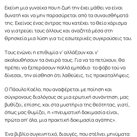
Eκείνη μια γυναίκα που η ζωή την έχει μάθει να είναι
δυνατή και να μην παρασύρεται από τα συναισθήματά
της. Eκείνος ένας άντρας που κατέχει το θείο χάρισμα
να γιατρεύει τους άλλους και αναζητά μέσα στη
θρησκεία μια λύση για τις εσωτερικές συγκρούσεις του.
Tους ενώνει η επιθυμία ν’ αλλάξουν και ν’
ακολουθήσουν τα όνειρά τους. Για να το πετύχουν, θα
πρέπει να ξεπεράσουν πολλά εμπόδια: το φόβο τού να
δίνεσαι, την αίσθηση ότι λαθεύεις, τις προκαταλήψεις.
O Πάουλο Kοέλο, που αναφέρεται με ποίηση και
σύγχρονους διαλόγους σε μια ερωτική συνάντηση, μας
βυθίζει, επίσης, και στα μυστήρια της θεότητας, γιατί,
όπως μας θυμίζει, η «πνευματική δοκιμασία είναι,
πρώτα απ’ όλα, μια πρακτική δοκιμασία αγάπης».
Ένα βιβλίο συγκινητικό, διαυγές, που στέλνει μηνύματα