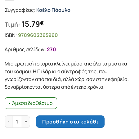
Συγγραφέας:
Κοέλο Πάουλο
15.79
€
Τιμή:
ISBN:
9789602365960
Αριθμός σελίδων:
270
Mια ερωτική ιστορία κλείνει μέσα της όλα τα μυστικά
του κόσμου. H Πιλάρ κι ο σύντροφός της, που
γνωρίζονταν από παιδιά, αλλά χώρισαν στην εφηβεία,
ξαναβρίσκονται ύστερα από έντεκα χρόνια.
• Άμεσα διαθέσιμο.
Στις όχθες του ποταμού Πιέδρα κάθισα κι έκλαψα ποσότητα
Προσθήκη στο καλάθι