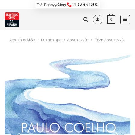
Skip
210 366 1200
Τηλ. Παραγγελίες:
to
content
0
Αρχική σελίδα
/
Κατάστημα
/
Λογοτεχνία
/
Ξένη Λογοτεχνία