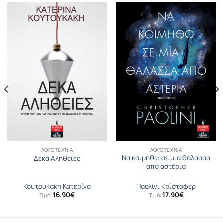
ΛΟΓΟΤΕΧΝΊΑ
ΛΟΓΟΤΕΧΝΊΑ
Να κοιμηθώ σε μια θάλασσα
Δέκα Αλήθειες
από αστέρια
Κουτουκάκη Κατερίνα
Παολίνι Κρίστοφερ
16.90
€
17.90
€
Τιμή:
Τιμή: