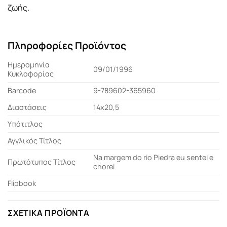
ζωής.
Πληροφορίες Προϊόντος
Ημερομηνία
09/01/1996
Κυκλοφορίας
Barcode
9-789602-365960
Διαστάσεις
14x20,5
Υπότιτλος
Αγγλικός Τίτλος
Na margem do rio Piedra eu sentei e
Πρωτότυπος Τίτλος
chorei
Flipbook
ΣΧΕΤΙΚΆ ΠΡΟΪΌΝΤΑ