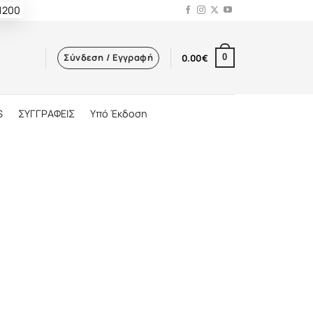
 1200
Σύνδεση / Εγγραφή
0.00
€
0
S
ΣΥΓΓΡΑΦΕΙΣ
Υπό Έκδοση
΄