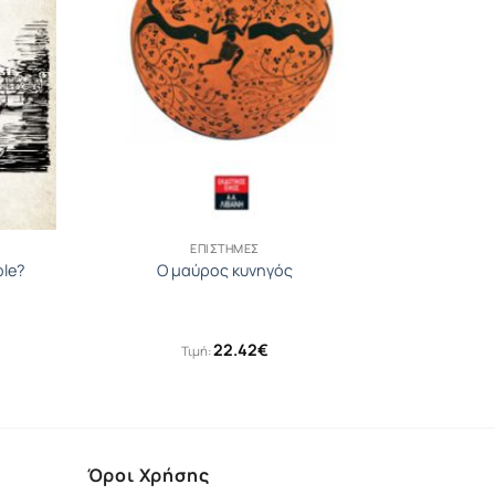
ΕΠΙΣΤΉΜΕΣ
ble?
Ο μαύρος κυνηγός
22.42
€
Τιμή:
έχουσα
μή
αι:
75€.
Όροι Χρήσης