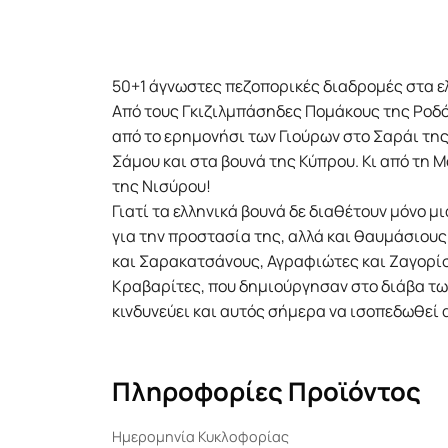
50+1 άγνωστες πεζοπορικές διαδρομές στα ε
Από τους Γκιζιλμπάσηδες Πομάκους της Ροδ
από το ερημονήσι των Γιούρων στο Σαράι της
Σάμου και στα βουνά της Κύπρου. Κι από τη
της Νισύρου!
Γιατί τα ελληνικά βουνά δε διαθέτουν μόνο μ
για την προστασία της, αλλά και θαυμάσιου
και Σαρακατσάνους, Αγραφιώτες και Ζαγορίσ
Κραβαρίτες, που δημιούργησαν στο διάβα των
κινδυνεύει και αυτός σήμερα να ισοπεδωθεί 
Πληροφορίες Προϊόντος
Ημερομηνία Κυκλοφορίας