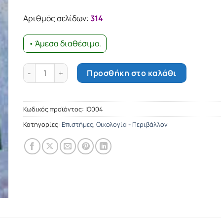
was:
τιμή
19.37€.
είναι:
Αριθμός σελίδων:
314
17.43€.
• Άμεσα διαθέσιμο.
Στα ελληνικά βουνά - Τόμος Γ΄ ποσότητα
Προσθήκη στο καλάθι
Κωδικός προϊόντος:
ΙΟ004
Κατηγορίες:
Επιστήμες
,
Οικολογία - Περιβάλλον