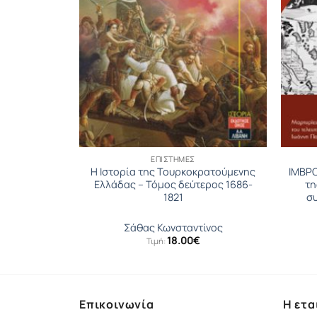
ΕΠΙΣΤΉΜΕΣ
 παιδευτικό
Η Ιστορία της Τουρκοκρατούμενης
ΙΜΒΡΟ
 του Θέογνη
Ελλάδας – Τόμος δεύτερος 1686-
τη
1821
σ
inal
Η
30
€
Σάθας Κωνσταντίνος
ce
τρέχουσα
18.00
€
Τιμή:
:
τιμή
00€.
είναι:
15.30€.
Επικοινωνία
Η ετα