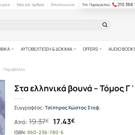
210 366
ιρεία
Νέα και άρθρα
Επικοινωνία
Τηλ. Παραγγελίες:
ΗΒΙΚΑ
ΑΥΤΟΒΕΛΤΙΩΣΗ & ΔΟΚΙΜΙΑ
OFFERS
AUDIO BOOK
 - Περιβάλλον
Στα ελληνικά βουνά – Τόμος Γ
Συγγραφέας:
Τσίπηρας Κώστας Στεφ.
Original
Η
19.37
17.43
€
€
Από:
price
τρέχουσα
ISBN:
960-236-780-6