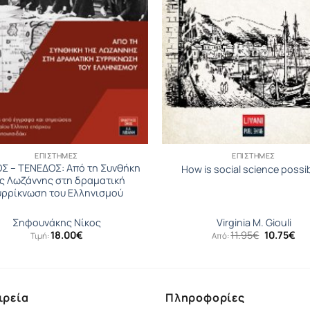
ΕΠΙΣΤΉΜΕΣ
ΕΠΙΣΤΉΜΕΣ
Σ – ΤΕΝΕΔΟΣ: Από τη Συνθήκη
How is social science possi
ς Λωζάννης στη δραματική
υρρίκνωση του Ελληνισμού
Σηφουνάκης Νίκος
Virginia M. Giouli
Original
Η
18.00
€
11.95
€
10.75
€
Τιμή:
Από:
price
τρ
was:
τι
11.95€.
είν
10.
ιρεία
Πληροφορίες