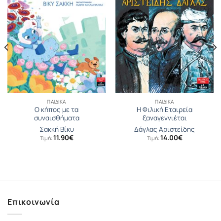
ΠΑΙΔΙΚΆ
ΠΑΙΔΙΚΆ
Ο κήπος με τα
Η Φιλική Εταιρεία
συναισθήματα
ξαναγεννιέται
Σακκή Βίκυ
Δάγλας Αριστείδης
11.90
€
14.00
€
Τιμή:
Τιμή:
Επικοινωνία