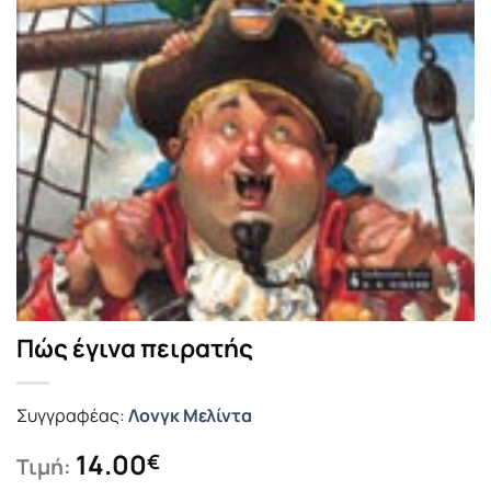
Πώς έγινα πειρατής
Συγγραφέας:
Λονγκ Μελίντα
14.00
€
Τιμή: