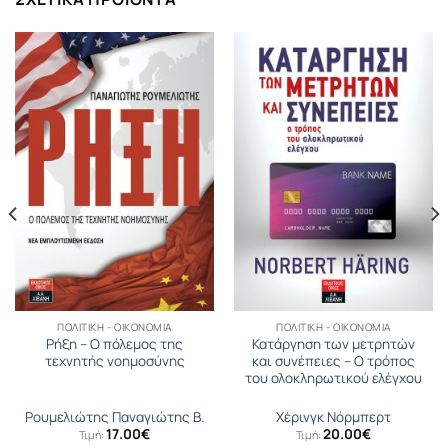
ΠΟΛΙΤΙΚΉ - ΟΙΚΟΝΟΜΊΑ
ΠΟΛΙΤΙΚΉ - ΟΙΚΟΝΟΜΊΑ
Ρήξη – Ο πόλεμος της
Κατάργηση των μετρητών
τεχνητής νοημοσύνης
και συνέπειες – Ο τρόπος
του ολοκληρωτικού ελέγχου
Ρουμελιώτης Παναγιώτης Β.
Χέρινγκ Νόρμπερτ
17.00
€
20.00
€
Τιμή:
Τιμή:
σα