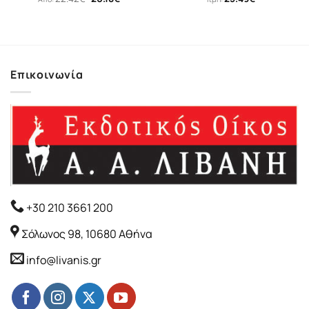
price
τρέχουσα
was:
τιμή
22.42€.
είναι:
20.18€.
Επικοινωνία
+30 210 3661 200
Σόλωνος 98, 10680 Αθήνα
info@livanis.gr