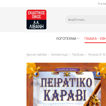
Skip
Η ετα
to
content
Αναζήτηση
για:
ΛΟΓΟΤΕΧΝΙΑ
ΠΑΙΔΙΚΑ – ΕΦ
Αρχική σελίδα
/
Κατάστημα
/
Παιδικά
/
Ηλικίες 6-12