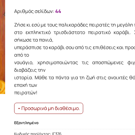
Αριθμός σελίδων:
44
Zήσε κι εσύ με τους παλικαράδες πειρατές τη μεγάλη
στο εκπληκτικό τρισδιάστατο πειρατικό καράβι. 
σήκωσε τα πανιά,
υπεράσπισε το καράβι σου από τις επιθέσεις και πρ
από το
ναυάγιο, χρησιμοποιώντας τις αποσπώμενες φι
διαβάζεις την
ιστορία. Μάθε τα πάντα για τη ζωή στις ανοιχτές θ
εποχή των
πειρατών!
• Προσωρινά μη διαθέσιμο.
Εξαντλημένο
Κωδικός προϊόντος:
ΙΓ376