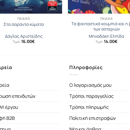
ΠΑΙΔΙΚΆ
ΠΑΙΔΙΚΆ
Τα φανταστικά κουμπιά και η
Στα σαράντα κύματα
των αστεριών
Δάγλας Αριστείδης
Μηναδάκη Ελπίδα
16.00
€
14.00
€
Τιμή:
Τιμή:
ιρεία
Πληροφορίες
ρεία
Ο λογαριασμός μου
ρωση επενδυτών
Τρόποι παραγγελίας
λή έργου
Τρόποι πληρωμής
φή B2B
Πολιτική επιστροφών
τημα
Νέα και άρθρα