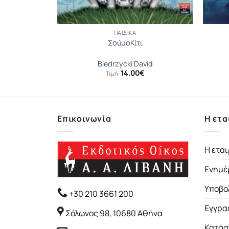
ΠΑΙΔΙΚΆ
έρι
ΣούμοΚίτι
να
Biedrzycki David
14.00
€
Τιμή:
Επικοινωνία
Η ετα
Η εται
Ενημέ
Υποβο
+30 210 3661 200
Εγγρα
Σόλωνος 98, 10680 Αθήνα
Κατάσ