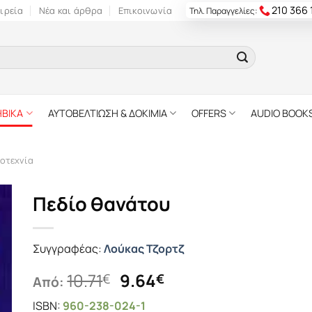
210 366
ιρεία
Νέα και άρθρα
Επικοινωνία
Τηλ. Παραγγελίες:
ΗΒΙΚΑ
ΑΥΤΟΒΕΛΤΙΩΣΗ & ΔΟΚΙΜΙΑ
OFFERS
AUDIO BOOK
οτεχνία
Πεδίο θανάτου
Συγγραφέας:
Λούκας Τζορτζ
Original
Η
10.71
9.64
€
€
Από:
price
τρέχουσα
ISBN:
960-238-024-1