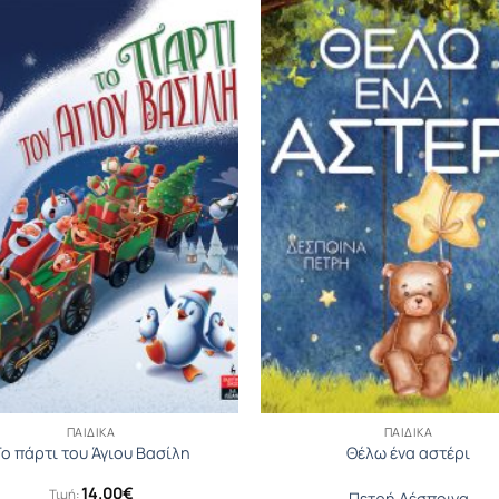
ΠΑΙΔΙΚΆ
ΠΑΙΔΙΚΆ
ο πάρτι του Άγιου Βασίλη
Θέλω ένα αστέρι
14.00
€
Τιμή:
Πετρή Δέσποινα