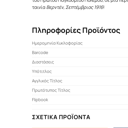
του Πρώτου Παγκόσμιου Πολέμου, σε μια περι
ταινία
Βερντέν, Σεπτέμβριος 1916
!
Πληροφορίες Προϊόντος
Ημερομηνία Κυκλοφορίας
Barcode
Διαστάσεις
Υπότιτλος
Αγγλικός Τίτλος
Πρωτότυπος Τίτλος
Flipbook
ΣΧΕΤΙΚΆ ΠΡΟΪΌΝΤΑ