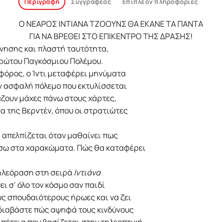
Περιγραφή
Συγγραφέας
Επιπλέον πληροφορίες
Ο ΝΕΑΡΟΣ ΙΝΤΙΑΝΑ ΤΖΟΟΥΝΣ ΘΑ ΕΚΑΝΕ ΤΑ ΠΑΝΤΑ
ΓΙΑ ΝΑ ΒΡΕΘΕΙ ΣΤΟ ΕΠΙΚΕΝΤΡΟ ΤΗΣ ΔΡΑΣΗΣ!
ννησης και πλαστή ταυτότητα,
 Πρώτου Παγκόσμιου Πολέμου.
φόρος, ο Ίντι μεταφέρει μηνύματα
ν ασφαλή πόλεμο που εκτυλίσσεται
ιάζουν μάχες πάνω στους χάρτες,
α της Βερντέν, όπου οι στρατιώτες
Κι απελπίζεται όταν μαθαίνει πως
πίσω στα χαρακώματα. Πώς θα καταφέρει
τηλεόραση στη σειρά
Ιντιάνα
ύει σ’ όλο τον κόσμο σαν παιδί
υς σπουδαιότερους ήρωες και να ζει
 διαβάστε πώς αψηφά τους κινδύνους