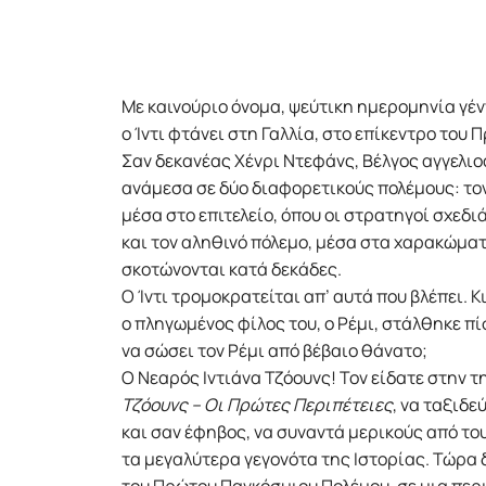
Με καινούριο όνομα, ψεύτικη ημερομηνία γέ
ο Ίντι φτάνει στη Γαλλία, στο επίκεντρο του
Σαν δεκανέας Χένρι Ντεφάνς, Βέλγος αγγελιο
ανάμεσα σε δύο διαφορετικούς πολέμους: το
μέσα στο επιτελείο, όπου οι στρατηγοί σχεδ
και τον αληθινό πόλεμο, μέσα στα χαρακώματ
σκοτώνονται κατά δεκάδες.
Ο Ίντι τρομοκρατείται απ’ αυτά που βλέπει. 
ο πληγωμένος φίλος του, ο Ρέμι, στάλθηκε 
να σώσει τον Ρέμι από βέβαιο θάνατο;
Ο Νεαρός Ιντιάνα Τζόουνς! Τον είδατε στην 
Τζόουνς – Οι Πρώτες Περιπέτειες
, να ταξιδε
και σαν έφηβος, να συναντά μερικούς από το
τα μεγαλύτερα γεγονότα της Ιστορίας. Τώρα