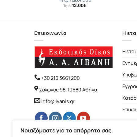
12.00
€
Τιμή:
Επικοινωνία
Η ετα
Η εται
Ενημέ
Υποβο
+30 210 3661 200
Εγγρα
Σόλωνος 98, 10680 Αθήνα
Κατάσ
info@livanis.gr
Επικο
Νοιαζόμαστε για το απόρρητο σας.