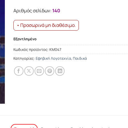
was:
τιμή
10.71€.
είναι:
Αριθμός σελίδων:
140
9.64€.
• Προσωρινά μη διαθέσιμο.
Εξαντλημένο
Κωδικός προϊόντος:
ΚΜ047
Κατηγορίες:
Εφηβική Λογοτεχνία
,
Παιδικά