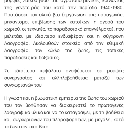
µορφές λαϊκού βίου της αγροτοποιµενικής κοινωνίας
της γενέτειράς του κατά την περίοδο 1940-1980.
Προτάσσει τον υλικό βίο (οργάνωση της παραγωγής,
µηχανισµοί επιβίωσης των κατοίκων, η αγορά του
χωριού, οι τεχνικές, τα παραδοσιακά επαγγέλµατα), που
µελετάει µε ιδιαίτερο ενδιαφέρον και η σύγχρονη
Λαογραφία. Ακολουθούν στοιχεία από την εθιµική
Λαογραφία, τον κύκλο της ζωής, τις τοπικές
παραδόσεις και δοξασίες.
Σε ιδιαίτερο κεφάλαιο αναφέρεται σε µορφές
συνεργασίας και αλληλοβοήθειας µεταξύ των
συγχωριανών του.
Η γνώση και η βιωµατική εµπειρία της ζωής του χωριού
του τον βοήθησαν να διαχειριστεί το πρωτογενές
λαογραφικό υλικό και να το καταγράψει, µε τη βοήθεια
και συγχωριανών του πληροφορητών, µε µεγάλη, κατά
το δυνατόν, ακρίβεια.