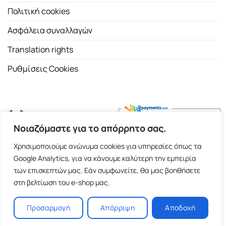
Πολιτική cookies
Ασφάλεια συναλλαγών
Translation rights
Ρυθμίσεις Cookies
Νοιαζόμαστε για το απόρρητο σας.
Copyright 2026 ©
Εκδοτικός Οίκος Α.Α. Λιβάνη
| All rights
Χρησιμοποιούμε ανώνυμα cookies για υπηρεσίες όπως τα
reserved.
Google Analytics, για να κάνουμε καλύτερη την εμπειρία
Σόλωνος 98, 10680 Αθήνα | Τ:
2103661200
- F: 2103617791
των επισκεπτών μας. Εάν συμφωνείτε, θα μας βοηθήσετε
στη βελτίωση του e-shop μας.
E-shop and Premium Managed Hosting by
ClickProject.gr
Προσαρμογή
Απόρριψη
Αποδοχή