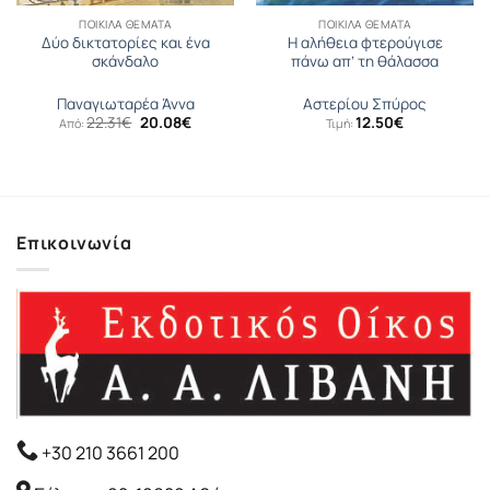
ΠΟΙΚΊΛΑ ΘΈΜΑΤΑ
ΠΟΙΚΊΛΑ ΘΈΜΑΤΑ
Δύο δικτατορίες και ένα
Η αλήθεια φτερούγισε
σκάνδαλο
πάνω απ’ τη θάλασσα
Παναγιωταρέα Άννα
Αστερίου Σπύρος
Original
Η
22.31
€
20.08
€
12.50
€
Από:
Τιμή:
price
τρέχουσα
was:
τιμή
22.31€.
είναι:
20.08€.
Επικοινωνία
+30 210 3661 200