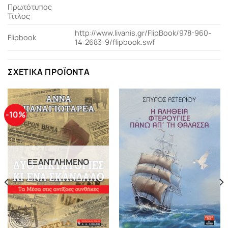
Πρωτότυπος
Τίτλος
http://www.livanis.gr/FlipBook/978-960-
Flipbook
14-2683-9/flipbook.swf
ΣΧΕΤΙΚΆ ΠΡΟΪΌΝΤΑ
-10%
ΕΞΑΝΤΛΗΜΈΝΟ