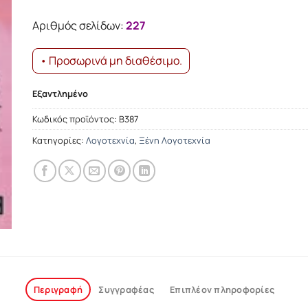
was:
τιμή
13.25€.
είναι:
Αριθμός σελίδων:
227
11.92€.
• Προσωρινά μη διαθέσιμο.
Εξαντλημένο
Κωδικός προϊόντος:
Β387
Κατηγορίες:
Λογοτεχνία
,
Ξένη Λογοτεχνία
Περιγραφή
Συγγραφέας
Επιπλέον πληροφορίες