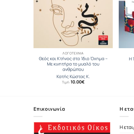
ΛΟΓΟΤΕΧΝΊΑ
Θεός και Κτήνος στο Ίδιο Όχηµα –
ς
Η 
Με κινητήρα το μυαλό του
ανθρώπου
γέλης
Κατής Κώστας Κ.
10.00
€
Τιμή:
Επικοινωνία
Η ετα
Η εται