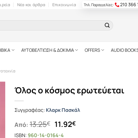
210 366
ιρεία
Νέα και άρθρα
Επικοινωνία
Τηλ. Παραγγελίες:
ΗΒΙΚΑ
ΑΥΤΟΒΕΛΤΙΩΣΗ & ΔΟΚΙΜΙΑ
OFFERS
AUDIO BOOK
γοτεχνία
Όλος ο κόσμος ερωτεύεται
Συγγραφέας:
Κλαρκ Πασκάλ
Original
Η
13.25
11.92
€
€
Από:
price
τρέχουσα
ISBN:
960-14-0164-4