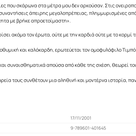
ίες που σκάρωνα στα μέτρα μου δεν αρκούσαν. Στις ονειροπ
 συναντήσεις άπειρης μεγαλοπρέπειας, πλημμυρισμένες από
τητα με βρήκε απροετοίμαστη».
ίσει ακόμα τον έρωτα, ούτε με την καρδιά ούτε με το κορμί τ
οθυμική και καλόκαρδη, ερωτεύεται τον ομοφυλόφιλο Τιμπό κ
και συναισθηματικά απούσα από κάθε της σχέση, θεωρεί του
πορεία τους συνθέτουν μια αληθινή και μοντέρνα ιστορία, πα
17/11/2001
9-789601-401645