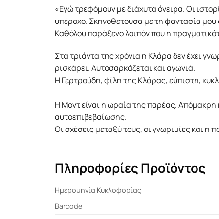
«Εγώ τρεφόμουν με διάχυτα όνειρα. Οι ιστορ
υπέροχο. Σκηνοθετούσα με τη φαντασία μου
Καθόλου παράξενο λοιπόν που η πραγματικό
Στα τριάντα της χρόνια η Κλάρα δεν έχει γνωρ
ρισκάρει. Αυτοσαρκάζεται και αγωνιά.
Η Γερτρούδη, φίλη της Κλάρας, εύπιστη, κυκλ
Η Μοντ είναι η ωραία της παρέας. Απόμακρη 
αυτοεπιβεβαίωσης.
Οι σχέσεις μεταξύ τους, οι γνωριμίες και η 
Πληροφορίες Προϊόντος
Ημερομηνία Κυκλοφορίας
Barcode