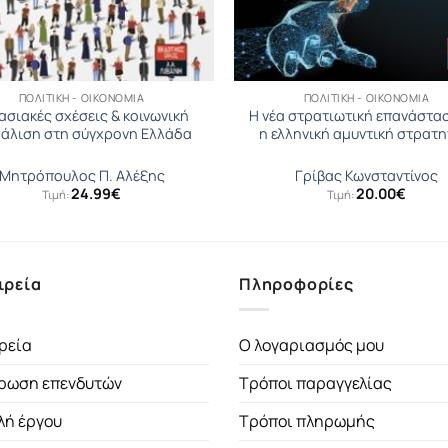
ΠΟΛΙΤΙΚΉ - ΟΙΚΟΝΟΜΊΑ
ΠΟΛΙΤΙΚΉ - ΟΙΚΟΝΟΜΊΑ
ασιακές σχέσεις & κοινωνική
Η νέα στρατιωτική επανάστασ
άλιση στη σύγχρονη Ελλάδα
η ελληνική αμυντική στρατη
Μητρόπουλος Π. Αλέξης
Γρίβας Κωνσταντίνος
24.99
€
20.00
€
Τιμή:
Τιμή:
ιρεία
Πληροφορίες
ρεία
Ο λογαριασμός μου
ρωση επενδυτών
Τρόποι παραγγελίας
λή έργου
Τρόποι πληρωμής