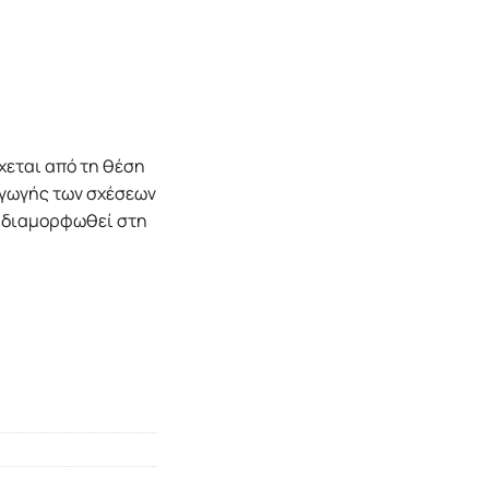
εται από τη θέση
αγωγής των σχέσεων
ι διαμορφωθεί στη
κού συστήματος (1974-2008) ποσότητα