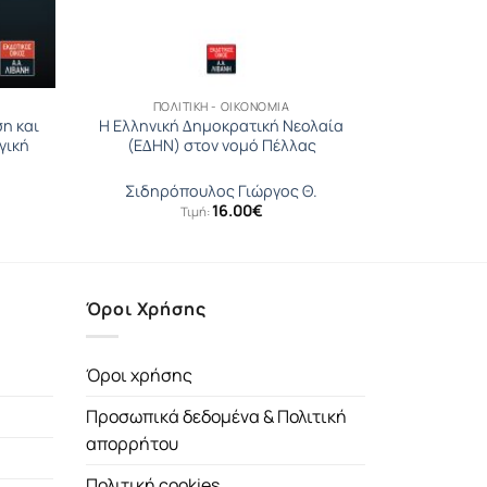
ΠΟΛΙΤΙΚΉ - ΟΙΚΟΝΟΜΊΑ
η και
Η Ελληνική ∆ηµοκρατική Νεολαία
γική
(Ε∆ΗΝ) στον νομό Πέλλας
Σιδηρόπουλος Γιώργος Θ.
16.00
€
Τιμή:
Όροι Χρήσης
Όροι χρήσης
Προσωπικά δεδομένα & Πολιτική
απορρήτου
Πολιτική cookies