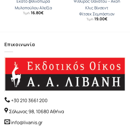
Εκατό φθινόπωρα
Ψίθυρος Θανάτου – Ακοή
Μυλοπούλου Αλεξία
Κλις Βίνσεντ
16.80
€
Τιμή:
Φίτσεκ Σεμπάστιαν
19.00
€
Τιμή:
Επικοινωνία
+30 210 3661 200
Σόλωνος 98, 10680 Αθήνα
info@livanis.gr