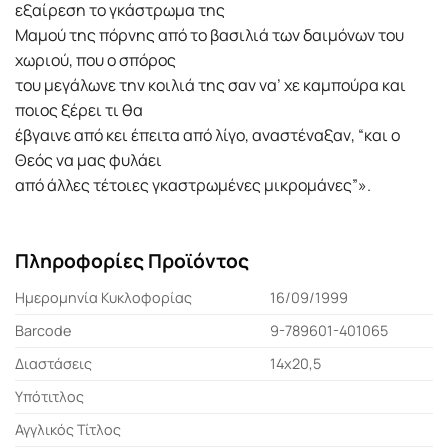
εξαίρεση το γκάστρωμα της
Μαμού της πόρνης από το βασιλιά των δαιμόνων του
χωριού, που ο σπόρος
του μεγάλωνε την κοιλιά της σαν να’ χε καμπούρα και
ποιος ξέρει τι θα
έβγαινε από κει έπειτα από λίγο, αναστέναξαν, “και ο
Θεός να μας φυλάει
από άλλες τέτοιες γκαστρωμένες μικρομάνες”».
Πληροφορίες Προϊόντος
Ημερομηνία Κυκλοφορίας
16/09/1999
Barcode
9-789601-401065
Διαστάσεις
14x20,5
Υπότιτλος
Αγγλικός Τίτλος