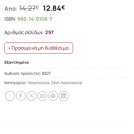
Original
Η
14.27
12.84
€
€
Από:
price
τρέχουσα
ISBN:
960-14-0106-7
was:
τιμή
14.27€.
είναι:
Αριθμός σελίδων:
297
12.84€.
• Προσωρινά μη διαθέσιμο.
Εξαντλημένο
Κωδικός προϊόντος:
Β327
Κατηγορίες:
Λογοτεχνία
,
Ξένη Λογοτεχνία