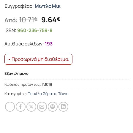
Συγγραφέας:
Μιντλς Μικ
Original
Η
10.71
9.64
€
€
Από:
price
τρέχουσα
ISBN:
960-236-759-8
was:
τιμή
10.71€.
είναι:
Αριθμός σελίδων:
193
9.64€.
• Προσωρινά μη διαθέσιμο.
Εξαντλημένο
Κωδικός προϊόντος:
ΙΜ018
Κατηγορίες:
Ποικίλα Θέματα
,
Τέχνη