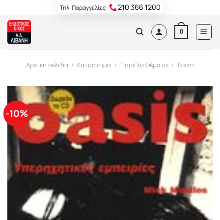
Skip
210 366 1200
Τηλ. Παραγγελίες:
to
content
0
Αρχική σελίδα
/
Κατάστημα
/
Ποικίλα Θέματα
/
Τέχνη
-10%