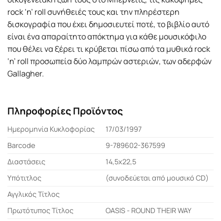
rock ‘n’ roll συνήθειές τους και την πληρέστερη
δισκογραφία που έχει δημοσιευτεί ποτέ, το βιβλίο αυτό
είναι ένα απαραίτητο απόκτημα για κάθε μουσικόφιλο
που θέλει να ξέρει τι κρύβεται πίσω από τα μυθικά rock
‘n’ roll προσωπεία δύο λαμπρών αστεριών, των αδερφών
Gallagher.
Πληροφορίες Προϊόντος
Ημερομηνία Κυκλοφορίας
17/03/1997
Barcode
9-789602-367599
Διαστάσεις
14,5x22,5
Υπότιτλος
(συνοδεύεται από μουσικό CD)
Αγγλικός Τίτλος
Πρωτότυπος Τίτλος
OASIS - ROUND THEIR WAY