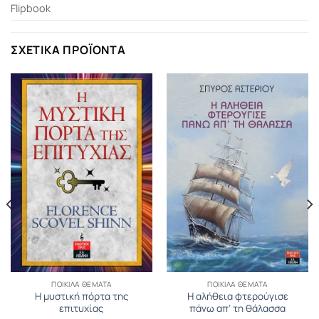
Flipbook
ΣΧΕΤΙΚΆ ΠΡΟΪΌΝΤΑ
ΠΟΙΚΊΛΑ ΘΈΜΑΤΑ
ΠΟΙΚΊΛΑ ΘΈΜΑΤΑ
Η μυστική πόρτα της
Η αλήθεια φτερούγισε
επιτυχίας
πάνω απ’ τη θάλασσα